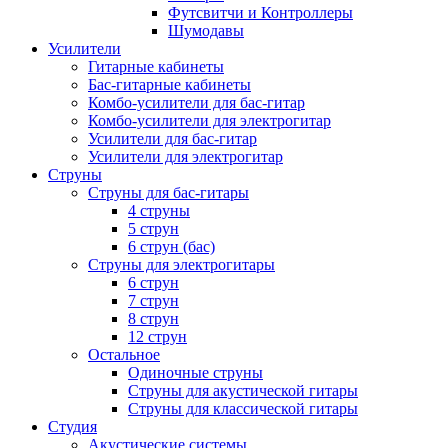
Футсвитчи и Контроллеры
Шумодавы
Усилители
Гитарные кабинеты
Бас-гитарные кабинеты
Комбо-усилители для бас-гитар
Комбо-усилители для электрогитар
Усилители для бас-гитар
Усилители для электрогитар
Струны
Струны для бас-гитары
4 струны
5 струн
6 струн (бас)
Струны для электрогитары
6 струн
7 струн
8 струн
12 струн
Остальное
Одиночные струны
Струны для акустической гитары
Струны для классической гитары
Студия
Акустические системы