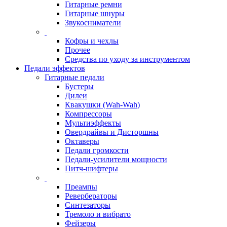
Гитарные ремни
Гитарные шнуры
Звукосниматели
Кофры и чехлы
Прочее
Средства по уходу за инструментом
Педали эффектов
Гитарные педали
Бустеры
Дилеи
Квакушки (Wah-Wah)
Компрессоры
Мультиэффекты
Овердрайвы и Дисторшны
Октаверы
Педали громкости
Педали-усилители мощности
Питч-шифтеры
Преампы
Ревербераторы
Синтезаторы
Тремоло и вибрато
Фейзеры