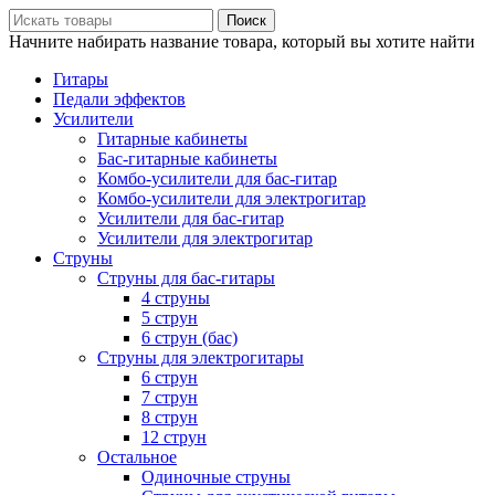
Поиск
Начните набирать название товара, который вы хотите найти
Гитары
Педали эффектов
Усилители
Гитарные кабинеты
Бас-гитарные кабинеты
Комбо-усилители для бас-гитар
Комбо-усилители для электрогитар
Усилители для бас-гитар
Усилители для электрогитар
Струны
Струны для бас-гитары
4 струны
5 струн
6 струн (бас)
Струны для электрогитары
6 струн
7 струн
8 струн
12 струн
Остальное
Одиночные струны