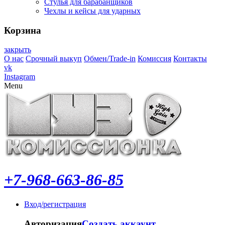
Стулья для барабанщиков
Чехлы и кейсы для ударных
Корзина
закрыть
О нас
Срочный выкуп
Обмен/Trade-in
Комиссия
Контакты
vk
Instagram
Menu
+7-968-663-86-85
Вход/регистрация
Авторизация
Создать аккаунт