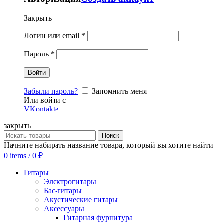
Закрыть
Логин или email
*
Пароль
*
Забыли пароль?
Запомнить меня
Или войти с
VKontakte
закрыть
Поиск
Начните набирать название товара, который вы хотите найти
0
items
/
0
₽
Гитары
Электрогитары
Бас-гитары
Акустические гитары
Аксессуары
Гитарная фурнитура