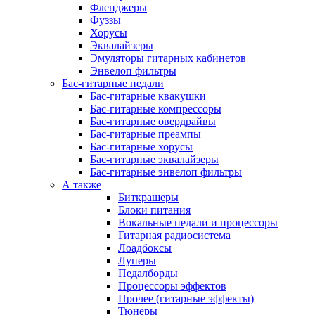
Фленджеры
Фуззы
Хорусы
Эквалайзеры
Эмуляторы гитарных кабинетов
Энвелоп фильтры
Бас-гитарные педали
Бас-гитарные квакушки
Бас-гитарные компрессоры
Бас-гитарные овердрайвы
Бас-гитарные преампы
Бас-гитарные хорусы
Бас-гитарные эквалайзеры
Бас-гитарные энвелоп фильтры
А также
Биткрашеры
Блоки питания
Вокальные педали и процессоры
Гитарная радиосистема
Лоадбоксы
Луперы
Педалборды
Процессоры эффектов
Прочее (гитарные эффекты)
Тюнеры