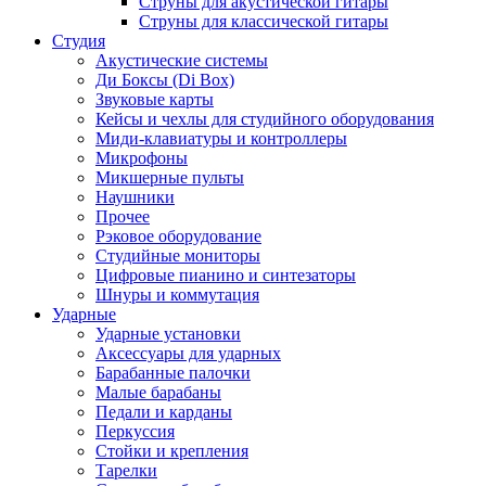
Струны для акустической гитары
Струны для классической гитары
Студия
Акустические системы
Ди Боксы (Di Box)
Звуковые карты
Кейсы и чехлы для студийного оборудования
Миди-клавиатуры и контроллеры
Микрофоны
Микшерные пульты
Наушники
Прочее
Рэковое оборудование
Студийные мониторы
Цифровые пианино и синтезаторы
Шнуры и коммутация
Ударные
Ударные установки
Аксессуары для ударных
Барабанные палочки
Малые барабаны
Педали и карданы
Перкуссия
Стойки и крепления
Тарелки