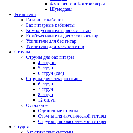
Футсвитчи и Контроллеры
Шумодавы
Усилители
Гитарные кабинеты
Бас-гитарные кабинеты
Комбо-усилители для бас-гитар
Комбо-усилители для электрогитар
Усилители для бас-гитар
Усилители для электрогитар
Струны
Струны для бас-гитары
4 струны
5 струн
6 струн (бас)
Струны для электрогитары
6 струн
7 струн
8 струн
12 струн
Остальное
Одиночные струны
Струны для акустической гитары
Струны для классической гитары
Студия
Акустические системы