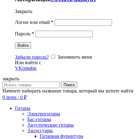
Закрыть
Логин или email
*
Пароль
*
Забыли пароль?
Запомнить меня
Или войти с
VKontakte
закрыть
Поиск
Начните набирать название товара, который вы хотите найти
0
items
/
0
₽
Гитары
Электрогитары
Бас-гитары
Акустические гитары
Аксессуары
Гитарная фурнитура