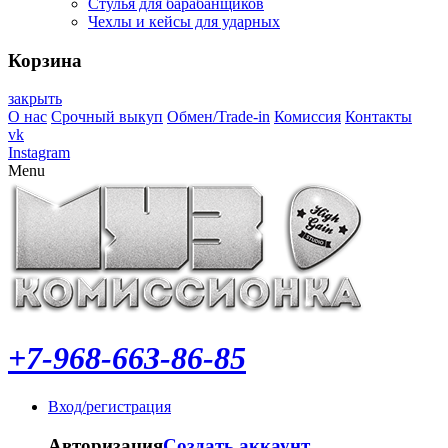
Стулья для барабанщиков
Чехлы и кейсы для ударных
Корзина
закрыть
О нас
Срочный выкуп
Обмен/Trade-in
Комиссия
Контакты
vk
Instagram
Menu
+7-968-663-86-85
Вход/регистрация
Авторизация
Создать аккаунт