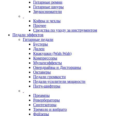
Гитарные ремни
Гитарные шнуры
Звукосниматели
Кофры и чехлы
Прочее
Средства по уходу за инструментом
Педали эффектов
Гитарные педали
Бустеры
Дилеи
Квакушки (Wah-Wah)
Компрессоры
Мультиэффекты
Овердрайвы и Дисторшны
Октаверы
Педали громкости
Педали-усилители мощности
Питч-шифтеры
Преампы
Ревербераторы
Синтезаторы
Тремоло и вибрато
Фейзеры