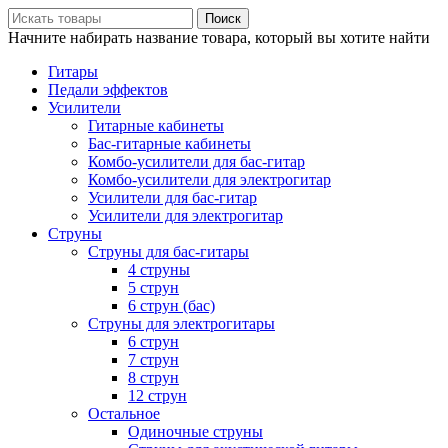
Поиск
Начните набирать название товара, который вы хотите найти
Гитары
Педали эффектов
Усилители
Гитарные кабинеты
Бас-гитарные кабинеты
Комбо-усилители для бас-гитар
Комбо-усилители для электрогитар
Усилители для бас-гитар
Усилители для электрогитар
Струны
Струны для бас-гитары
4 струны
5 струн
6 струн (бас)
Струны для электрогитары
6 струн
7 струн
8 струн
12 струн
Остальное
Одиночные струны