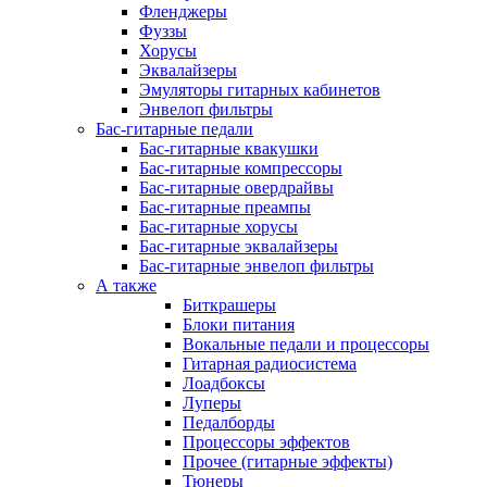
Фленджеры
Фуззы
Хорусы
Эквалайзеры
Эмуляторы гитарных кабинетов
Энвелоп фильтры
Бас-гитарные педали
Бас-гитарные квакушки
Бас-гитарные компрессоры
Бас-гитарные овердрайвы
Бас-гитарные преампы
Бас-гитарные хорусы
Бас-гитарные эквалайзеры
Бас-гитарные энвелоп фильтры
А также
Биткрашеры
Блоки питания
Вокальные педали и процессоры
Гитарная радиосистема
Лоадбоксы
Луперы
Педалборды
Процессоры эффектов
Прочее (гитарные эффекты)
Тюнеры