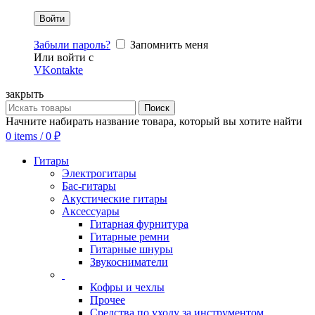
Забыли пароль?
Запомнить меня
Или войти с
VKontakte
закрыть
Поиск
Начните набирать название товара, который вы хотите найти
0
items
/
0
₽
Гитары
Электрогитары
Бас-гитары
Акустические гитары
Аксессуары
Гитарная фурнитура
Гитарные ремни
Гитарные шнуры
Звукосниматели
Кофры и чехлы
Прочее
Средства по уходу за инструментом