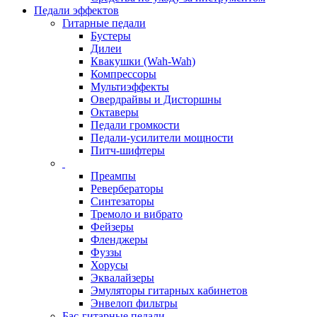
Педали эффектов
Гитарные педали
Бустеры
Дилеи
Квакушки (Wah-Wah)
Компрессоры
Мультиэффекты
Овердрайвы и Дисторшны
Октаверы
Педали громкости
Педали-усилители мощности
Питч-шифтеры
Преампы
Ревербераторы
Синтезаторы
Тремоло и вибрато
Фейзеры
Фленджеры
Фуззы
Хорусы
Эквалайзеры
Эмуляторы гитарных кабинетов
Энвелоп фильтры
Бас-гитарные педали