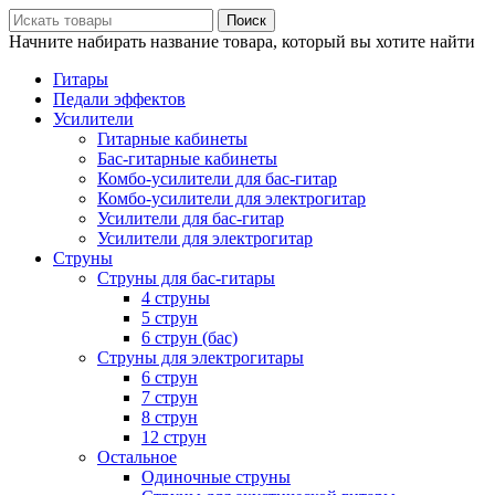
Поиск
Начните набирать название товара, который вы хотите найти
Гитары
Педали эффектов
Усилители
Гитарные кабинеты
Бас-гитарные кабинеты
Комбо-усилители для бас-гитар
Комбо-усилители для электрогитар
Усилители для бас-гитар
Усилители для электрогитар
Струны
Струны для бас-гитары
4 струны
5 струн
6 струн (бас)
Струны для электрогитары
6 струн
7 струн
8 струн
12 струн
Остальное
Одиночные струны