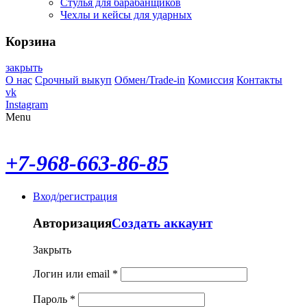
Стулья для барабанщиков
Чехлы и кейсы для ударных
Корзина
закрыть
О нас
Срочный выкуп
Обмен/Trade-in
Комиссия
Контакты
vk
Instagram
Menu
+7-968-663-86-85
Вход/регистрация
Авторизация
Создать аккаунт
Закрыть
Логин или email
*
Пароль
*