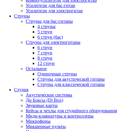
Комбо-усилители для электрогитар
Усилители для бас-гитар
Усилители для электрогитар
Струны
Струны для бас-гитары
4 струны
5 струн
6 струн (бас)
Струны для электрогитары
6 струн
7 струн
8 струн
12 струн
Остальное
Одиночные струны
Струны для акустической гитары
Струны для классической гитары
Студия
Акустические системы
Ди Боксы (Di Box)
Звуковые карты
Кейсы и чехлы для студийного оборудования
Миди-клавиатуры и контроллеры
Микрофоны
Микшерные пульты