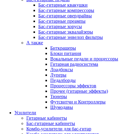
Бас-гитарные квакушки
Бас-гитарные компрессоры
Бас-гитарные овердрайвы
Бас-гитарные преампы
Бас-гитарные хорусы
Бас-гитарные эквалайзеры
Бас-гитарные энвелоп фильтры
А также
Биткрашеры
Блоки питания
Вокальные педали и процессоры
Гитарная радиосистема
Лоадбоксы
Луперы
Педалборды
Процессоры эффектов
Прочее (гитарные эффекты)
Тюнеры
Футсвитчи и Контроллеры
Шумодавы
Усилители
Гитарные кабинеты
Бас-гитарные кабинеты
Комбо-усилители для бас-гитар