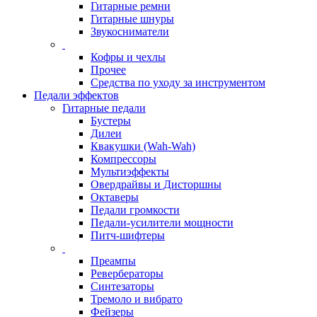
Гитарные ремни
Гитарные шнуры
Звукосниматели
Кофры и чехлы
Прочее
Средства по уходу за инструментом
Педали эффектов
Гитарные педали
Бустеры
Дилеи
Квакушки (Wah-Wah)
Компрессоры
Мультиэффекты
Овердрайвы и Дисторшны
Октаверы
Педали громкости
Педали-усилители мощности
Питч-шифтеры
Преампы
Ревербераторы
Синтезаторы
Тремоло и вибрато
Фейзеры