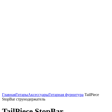
Нажмите, чтобы увеличить
Главная
Гитары
Аксессуары
Гитарная фурнитура
TailPiece
StopBar струнодержатель
TailPiece StopBar