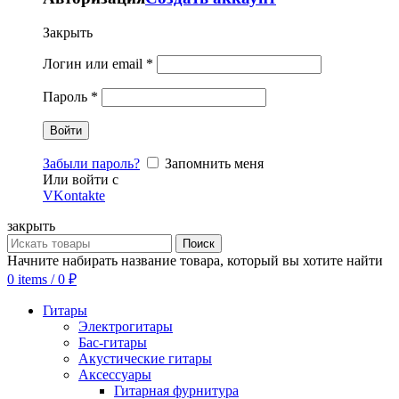
Закрыть
Логин или email
*
Пароль
*
Забыли пароль?
Запомнить меня
Или войти с
VKontakte
закрыть
Поиск
Начните набирать название товара, который вы хотите найти
0
items
/
0
₽
Гитары
Электрогитары
Бас-гитары
Акустические гитары
Аксессуары
Гитарная фурнитура