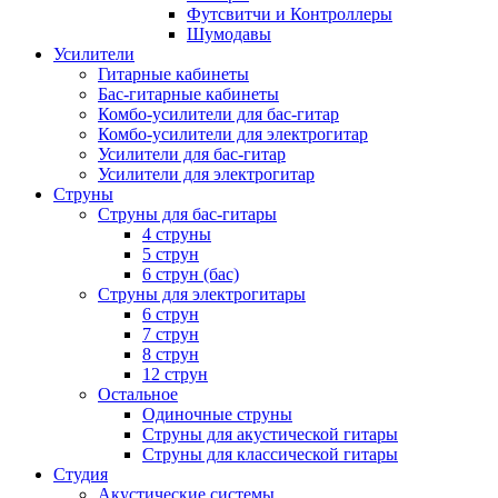
Футсвитчи и Контроллеры
Шумодавы
Усилители
Гитарные кабинеты
Бас-гитарные кабинеты
Комбо-усилители для бас-гитар
Комбо-усилители для электрогитар
Усилители для бас-гитар
Усилители для электрогитар
Струны
Струны для бас-гитары
4 струны
5 струн
6 струн (бас)
Струны для электрогитары
6 струн
7 струн
8 струн
12 струн
Остальное
Одиночные струны
Струны для акустической гитары
Струны для классической гитары
Студия
Акустические системы