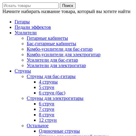
Поиск
Начните набирать название товара, который вы хотите найти
Гитары
Педали эффектов
Усилители
Гитарные кабинеты
Бас-гитарные кабинеты
Комбо-усилители для бас-гитар
Комбо-усилители для электрогитар
Усилители для бас-гитар
Усилители для электрогитар
Струны
Струны для бас-гитары
4 струны
5 струн
6 струн (бас)
Струны для электрогитары
6 струн
7 струн
8 струн
12 струн
Остальное
Одиночные струны