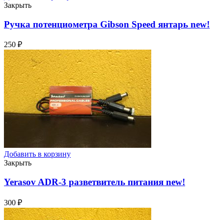
Закрыть
Ручка потенциометра Gibson Speed янтарь
new!
250
₽
Добавить в корзину
Закрыть
Yerasov ADR-3 разветвитель питания
new!
300
₽