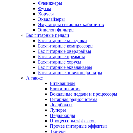
Фленджеры
Фуззы
Хорусы
Эквалайзеры
Эмуляторы гитарных кабинетов
Энвелоп фильтры
Бас-гитарные педали
Бас-гитарные квакушки
Бас-гитарные компрессоры
Бас-гитарные овердрайвы
Бас-гитарные преампы
Бас-гитарные хорусы
Бас-гитарные эквалайзеры
Бас-гитарные энвелоп фильтры
А также
Биткрашеры
Блоки питания
Вокальные педали и процессоры
Гитарная радиосистема
Лоадбоксы
Луперы
Педалборды
Процессоры эффектов
Прочее (гитарные эффекты)
Тюнеры