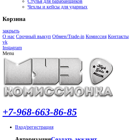
Стулья для барабанщиков
Чехлы и кейсы для ударных
Корзина
закрыть
О нас
Срочный выкуп
Обмен/Trade-in
Комиссия
Контакты
vk
Instagram
Menu
+7-968-663-86-85
Вход/регистрация
Авторизация
Создать аккаунт