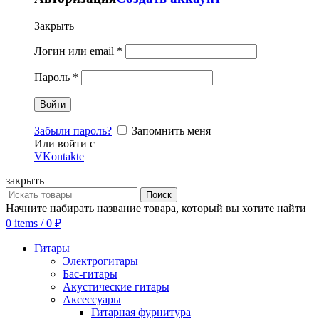
Закрыть
Логин или email
*
Пароль
*
Забыли пароль?
Запомнить меня
Или войти с
VKontakte
закрыть
Поиск
Начните набирать название товара, который вы хотите найти
0
items
/
0
₽
Гитары
Электрогитары
Бас-гитары
Акустические гитары
Аксессуары
Гитарная фурнитура