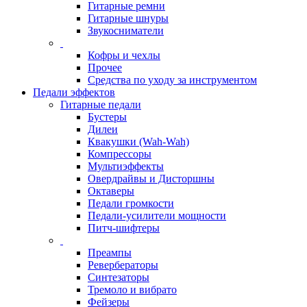
Гитарные ремни
Гитарные шнуры
Звукосниматели
Кофры и чехлы
Прочее
Средства по уходу за инструментом
Педали эффектов
Гитарные педали
Бустеры
Дилеи
Квакушки (Wah-Wah)
Компрессоры
Мультиэффекты
Овердрайвы и Дисторшны
Октаверы
Педали громкости
Педали-усилители мощности
Питч-шифтеры
Преампы
Ревербераторы
Синтезаторы
Тремоло и вибрато
Фейзеры