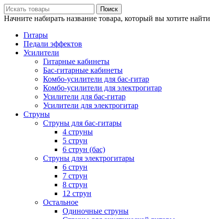
Поиск
Начните набирать название товара, который вы хотите найти
Гитары
Педали эффектов
Усилители
Гитарные кабинеты
Бас-гитарные кабинеты
Комбо-усилители для бас-гитар
Комбо-усилители для электрогитар
Усилители для бас-гитар
Усилители для электрогитар
Струны
Струны для бас-гитары
4 струны
5 струн
6 струн (бас)
Струны для электрогитары
6 струн
7 струн
8 струн
12 струн
Остальное
Одиночные струны