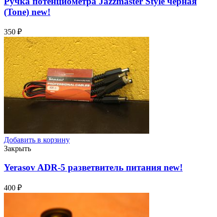
Ручка потенциометра Jazzmaster Style черная
(Tone)
new!
350
₽
Добавить в корзину
Закрыть
Yerasov ADR-5 разветвитель питания
new!
400
₽