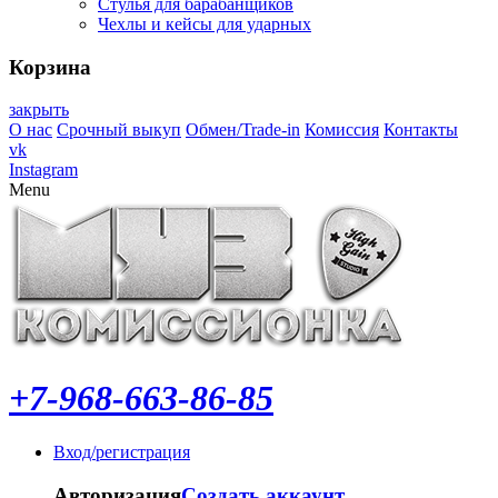
Стулья для барабанщиков
Чехлы и кейсы для ударных
Корзина
закрыть
О нас
Срочный выкуп
Обмен/Trade-in
Комиссия
Контакты
vk
Instagram
Menu
+7-968-663-86-85
Вход/регистрация
Авторизация
Создать аккаунт