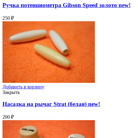
Ручка потенциометра Gibson Speed золото
new!
250
₽
Добавить в корзину
Закрыть
Насадка на рычаг Strat (белая)
new!
200
₽