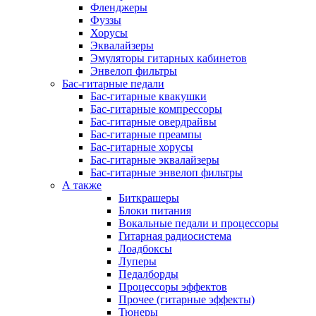
Фленджеры
Фуззы
Хорусы
Эквалайзеры
Эмуляторы гитарных кабинетов
Энвелоп фильтры
Бас-гитарные педали
Бас-гитарные квакушки
Бас-гитарные компрессоры
Бас-гитарные овердрайвы
Бас-гитарные преампы
Бас-гитарные хорусы
Бас-гитарные эквалайзеры
Бас-гитарные энвелоп фильтры
А также
Биткрашеры
Блоки питания
Вокальные педали и процессоры
Гитарная радиосистема
Лоадбоксы
Луперы
Педалборды
Процессоры эффектов
Прочее (гитарные эффекты)
Тюнеры