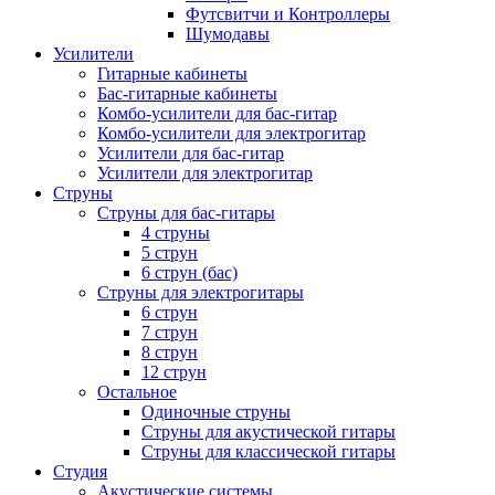
Футсвитчи и Контроллеры
Шумодавы
Усилители
Гитарные кабинеты
Бас-гитарные кабинеты
Комбо-усилители для бас-гитар
Комбо-усилители для электрогитар
Усилители для бас-гитар
Усилители для электрогитар
Струны
Струны для бас-гитары
4 струны
5 струн
6 струн (бас)
Струны для электрогитары
6 струн
7 струн
8 струн
12 струн
Остальное
Одиночные струны
Струны для акустической гитары
Струны для классической гитары
Студия
Акустические системы