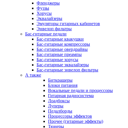
Фленджеры
Фуззы
Хорусы
Эквалайзеры
Эмуляторы гитарных кабинетов
Энвелоп фильтры
Бас-гитарные педали
Бас-гитарные квакушки
Бас-гитарные компрессоры
Бас-гитарные овердрайвы
Бас-гитарные преампы
Бас-гитарные хорусы
Бас-гитарные эквалайзеры
Бас-гитарные энвелоп фильтры
А также
Биткрашеры
Блоки питания
Вокальные педали и процессоры
Гитарная радиосистема
Лоадбоксы
Луперы
Педалборды
Процессоры эффектов
Прочее (гитарные эффекты)
Тюнеры