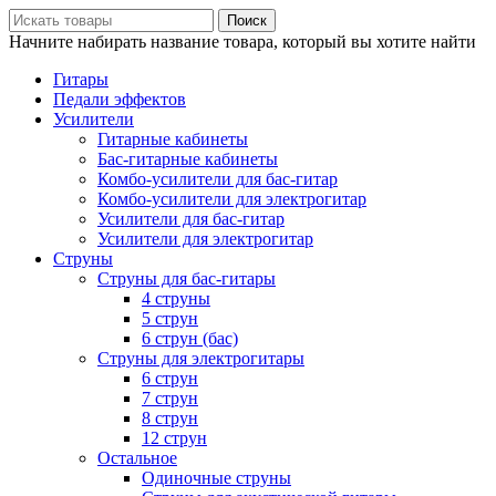
Поиск
Начните набирать название товара, который вы хотите найти
Гитары
Педали эффектов
Усилители
Гитарные кабинеты
Бас-гитарные кабинеты
Комбо-усилители для бас-гитар
Комбо-усилители для электрогитар
Усилители для бас-гитар
Усилители для электрогитар
Струны
Струны для бас-гитары
4 струны
5 струн
6 струн (бас)
Струны для электрогитары
6 струн
7 струн
8 струн
12 струн
Остальное
Одиночные струны