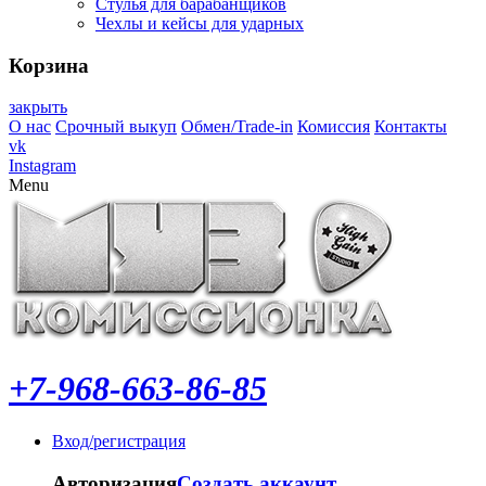
Стулья для барабанщиков
Чехлы и кейсы для ударных
Корзина
закрыть
О нас
Срочный выкуп
Обмен/Trade-in
Комиссия
Контакты
vk
Instagram
Menu
+7-968-663-86-85
Вход/регистрация
Авторизация
Создать аккаунт