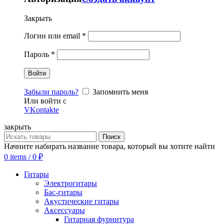
Закрыть
Логин или email
*
Пароль
*
Забыли пароль?
Запомнить меня
Или войти с
VKontakte
закрыть
Поиск
Начните набирать название товара, который вы хотите найти
0
items
/
0
₽
Гитары
Электрогитары
Бас-гитары
Акустические гитары
Аксессуары
Гитарная фурнитура