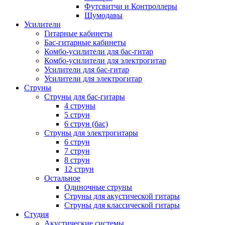
Футсвитчи и Контроллеры
Шумодавы
Усилители
Гитарные кабинеты
Бас-гитарные кабинеты
Комбо-усилители для бас-гитар
Комбо-усилители для электрогитар
Усилители для бас-гитар
Усилители для электрогитар
Струны
Струны для бас-гитары
4 струны
5 струн
6 струн (бас)
Струны для электрогитары
6 струн
7 струн
8 струн
12 струн
Остальное
Одиночные струны
Струны для акустической гитары
Струны для классической гитары
Студия
Акустические системы