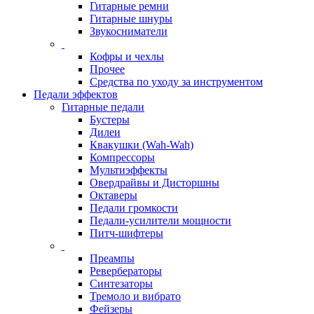
Гитарные ремни
Гитарные шнуры
Звукосниматели
Кофры и чехлы
Прочее
Средства по уходу за инструментом
Педали эффектов
Гитарные педали
Бустеры
Дилеи
Квакушки (Wah-Wah)
Компрессоры
Мультиэффекты
Овердрайвы и Дисторшны
Октаверы
Педали громкости
Педали-усилители мощности
Питч-шифтеры
Преампы
Ревербераторы
Синтезаторы
Тремоло и вибрато
Фейзеры