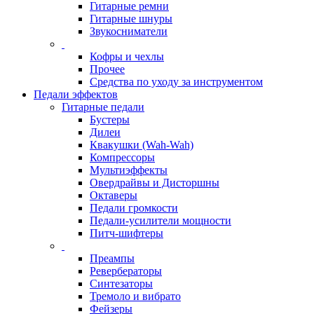
Гитарные ремни
Гитарные шнуры
Звукосниматели
Кофры и чехлы
Прочее
Средства по уходу за инструментом
Педали эффектов
Гитарные педали
Бустеры
Дилеи
Квакушки (Wah-Wah)
Компрессоры
Мультиэффекты
Овердрайвы и Дисторшны
Октаверы
Педали громкости
Педали-усилители мощности
Питч-шифтеры
Преампы
Ревербераторы
Синтезаторы
Тремоло и вибрато
Фейзеры