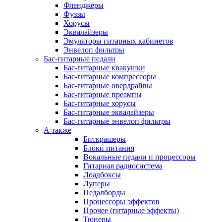
Фленджеры
Фуззы
Хорусы
Эквалайзеры
Эмуляторы гитарных кабинетов
Энвелоп фильтры
Бас-гитарные педали
Бас-гитарные квакушки
Бас-гитарные компрессоры
Бас-гитарные овердрайвы
Бас-гитарные преампы
Бас-гитарные хорусы
Бас-гитарные эквалайзеры
Бас-гитарные энвелоп фильтры
А также
Биткрашеры
Блоки питания
Вокальные педали и процессоры
Гитарная радиосистема
Лоадбоксы
Луперы
Педалборды
Процессоры эффектов
Прочее (гитарные эффекты)
Тюнеры