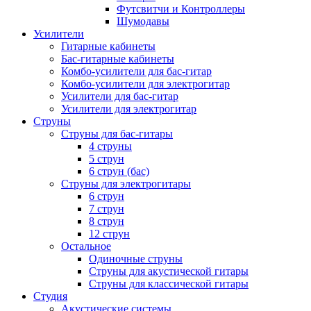
Футсвитчи и Контроллеры
Шумодавы
Усилители
Гитарные кабинеты
Бас-гитарные кабинеты
Комбо-усилители для бас-гитар
Комбо-усилители для электрогитар
Усилители для бас-гитар
Усилители для электрогитар
Струны
Струны для бас-гитары
4 струны
5 струн
6 струн (бас)
Струны для электрогитары
6 струн
7 струн
8 струн
12 струн
Остальное
Одиночные струны
Струны для акустической гитары
Струны для классической гитары
Студия
Акустические системы