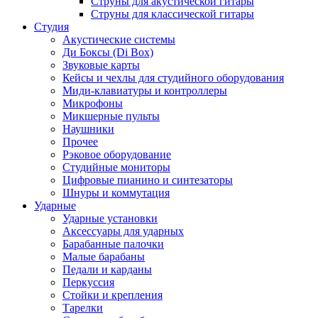
Струны для акустической гитары
Струны для классической гитары
Студия
Акустические системы
Ди Боксы (Di Box)
Звуковые карты
Кейсы и чехлы для студийного оборудования
Миди-клавиатуры и контроллеры
Микрофоны
Микшерные пульты
Наушники
Прочее
Рэковое оборудование
Студийные мониторы
Цифровые пианино и синтезаторы
Шнуры и коммутация
Ударные
Ударные установки
Аксессуары для ударных
Барабанные палочки
Малые барабаны
Педали и карданы
Перкуссия
Стойки и крепления
Тарелки