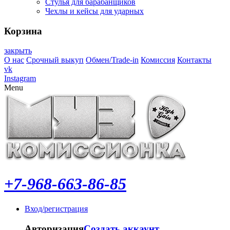
Стулья для барабанщиков
Чехлы и кейсы для ударных
Корзина
закрыть
О нас
Срочный выкуп
Обмен/Trade-in
Комиссия
Контакты
vk
Instagram
Menu
+7-968-663-86-85
Вход/регистрация
Авторизация
Создать аккаунт