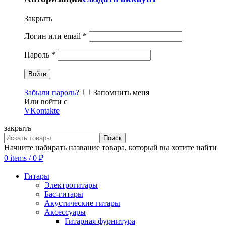
Закрыть
Логин или email
*
Пароль
*
Забыли пароль?
Запомнить меня
Или войти с
VKontakte
закрыть
Поиск
Начните набирать название товара, который вы хотите найти
0
items
/
0
₽
Гитары
Электрогитары
Бас-гитары
Акустические гитары
Аксессуары
Гитарная фурнитура