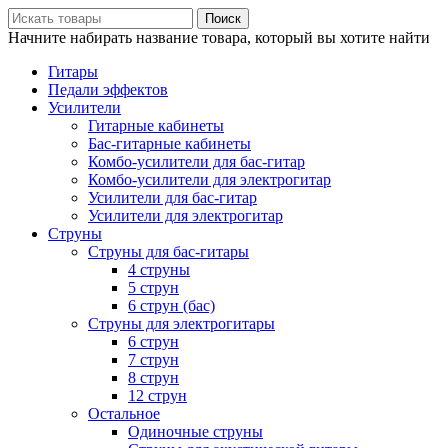
Поиск
Начните набирать название товара, который вы хотите найти
Гитары
Педали эффектов
Усилители
Гитарные кабинеты
Бас-гитарные кабинеты
Комбо-усилители для бас-гитар
Комбо-усилители для электрогитар
Усилители для бас-гитар
Усилители для электрогитар
Струны
Струны для бас-гитары
4 струны
5 струн
6 струн (бас)
Струны для электрогитары
6 струн
7 струн
8 струн
12 струн
Остальное
Одиночные струны