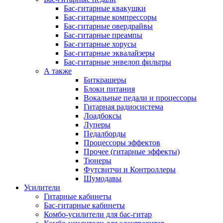
Бас-гитарные квакушки
Бас-гитарные компрессоры
Бас-гитарные овердрайвы
Бас-гитарные преампы
Бас-гитарные хорусы
Бас-гитарные эквалайзеры
Бас-гитарные энвелоп фильтры
А также
Биткрашеры
Блоки питания
Вокальные педали и процессоры
Гитарная радиосистема
Лоадбоксы
Луперы
Педалборды
Процессоры эффектов
Прочее (гитарные эффекты)
Тюнеры
Футсвитчи и Контроллеры
Шумодавы
Усилители
Гитарные кабинеты
Бас-гитарные кабинеты
Комбо-усилители для бас-гитар