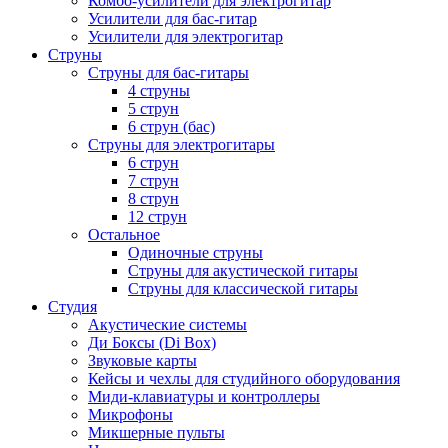
Комбо-усилители для электрогитар
Усилители для бас-гитар
Усилители для электрогитар
Струны
Струны для бас-гитары
4 струны
5 струн
6 струн (бас)
Струны для электрогитары
6 струн
7 струн
8 струн
12 струн
Остальное
Одиночные струны
Струны для акустической гитары
Струны для классической гитары
Студия
Акустические системы
Ди Боксы (Di Box)
Звуковые карты
Кейсы и чехлы для студийного оборудования
Миди-клавиатуры и контроллеры
Микрофоны
Микшерные пульты