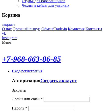
Стулья для барабанщиков
Чехлы и кейсы для ударных
Корзина
закрыть
О нас
Срочный выкуп
Обмен/Trade-in
Комиссия
Контакты
vk
Instagram
Menu
+7-968-663-86-85
Вход/регистрация
Авторизация
Создать аккаунт
Закрыть
Логин или email
*
Пароль
*