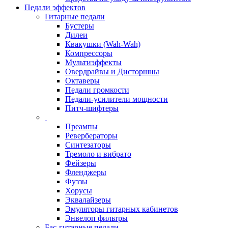
Педали эффектов
Гитарные педали
Бустеры
Дилеи
Квакушки (Wah-Wah)
Компрессоры
Мультиэффекты
Овердрайвы и Дисторшны
Октаверы
Педали громкости
Педали-усилители мощности
Питч-шифтеры
Преампы
Ревербераторы
Синтезаторы
Тремоло и вибрато
Фейзеры
Фленджеры
Фуззы
Хорусы
Эквалайзеры
Эмуляторы гитарных кабинетов
Энвелоп фильтры
Бас-гитарные педали