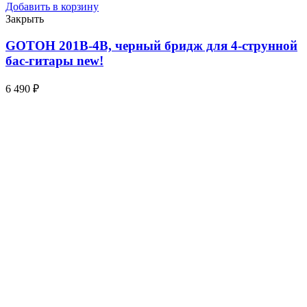
Добавить в корзину
Закрыть
GOTOH 201B-4B, черный бридж для 4-струнной
бас-гитары
new!
6 490
₽