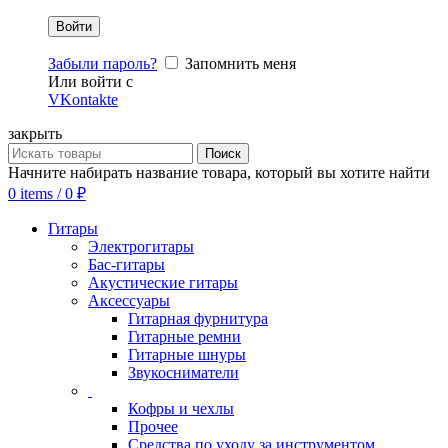
Забыли пароль?
Запомнить меня
Или войти с
VKontakte
закрыть
Поиск
Начните набирать название товара, который вы хотите найти
0
items
/
0
₽
Гитары
Электрогитары
Бас-гитары
Акустические гитары
Аксессуары
Гитарная фурнитура
Гитарные ремни
Гитарные шнуры
Звукосниматели
Кофры и чехлы
Прочее
Средства по уходу за инструментом