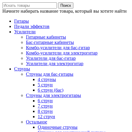
Поиск
Начните набирать название товара, который вы хотите найти
Гитары
Педали эффектов
Усилители
Гитарные кабинеты
Бас-гитарные кабинеты
Комбо-усилители для бас-гитар
Комбо-усилители для электрогитар
Усилители для бас-гитар
Усилители для электрогитар
Струны
Струны для бас-гитары
4 струны
5 струн
6 струн (бас)
Струны для электрогитары
6 струн
7 струн
8 струн
12 струн
Остальное
Одиночные струны