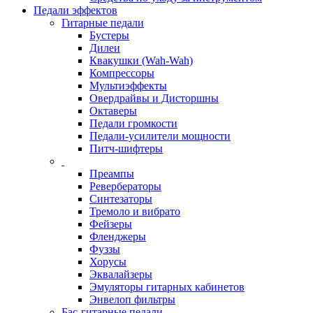
Педали эффектов
Гитарные педали
Бустеры
Дилеи
Квакушки (Wah-Wah)
Компрессоры
Мультиэффекты
Овердрайвы и Дисторшны
Октаверы
Педали громкости
Педали-усилители мощности
Питч-шифтеры
Преампы
Ревербераторы
Синтезаторы
Тремоло и вибрато
Фейзеры
Фленджеры
Фуззы
Хорусы
Эквалайзеры
Эмуляторы гитарных кабинетов
Энвелоп фильтры
Бас-гитарные педали