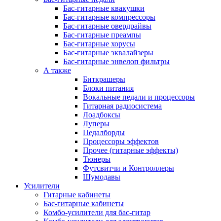
Бас-гитарные квакушки
Бас-гитарные компрессоры
Бас-гитарные овердрайвы
Бас-гитарные преампы
Бас-гитарные хорусы
Бас-гитарные эквалайзеры
Бас-гитарные энвелоп фильтры
А также
Биткрашеры
Блоки питания
Вокальные педали и процессоры
Гитарная радиосистема
Лоадбоксы
Луперы
Педалборды
Процессоры эффектов
Прочее (гитарные эффекты)
Тюнеры
Футсвитчи и Контроллеры
Шумодавы
Усилители
Гитарные кабинеты
Бас-гитарные кабинеты
Комбо-усилители для бас-гитар