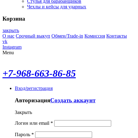
Стулья для барабанщиков
Чехлы и кейсы для ударных
Корзина
закрыть
О нас
Срочный выкуп
Обмен/Trade-in
Комиссия
Контакты
vk
Instagram
Menu
+7-968-663-86-85
Вход/регистрация
Авторизация
Создать аккаунт
Закрыть
Логин или email
*
Пароль
*