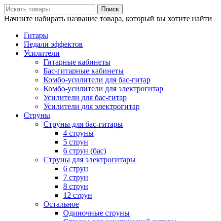
Поиск
Начните набирать название товара, который вы хотите найти
Гитары
Педали эффектов
Усилители
Гитарные кабинеты
Бас-гитарные кабинеты
Комбо-усилители для бас-гитар
Комбо-усилители для электрогитар
Усилители для бас-гитар
Усилители для электрогитар
Струны
Струны для бас-гитары
4 струны
5 струн
6 струн (бас)
Струны для электрогитары
6 струн
7 струн
8 струн
12 струн
Остальное
Одиночные струны