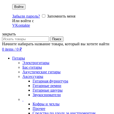
Забыли пароль?
Запомнить меня
Или войти с
VKontakte
закрыть
Поиск
Начните набирать название товара, который вы хотите найти
0
items
/
0
₽
Гитары
Электрогитары
Бас-гитары
Акустические гитары
Аксессуары
Гитарная фурнитура
Гитарные ремни
Гитарные шнуры
Звукосниматели
Кофры и чехлы
Прочее
Средства по уходу за инструментом