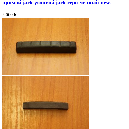
прямой jack угловой jack серо-черный
new!
2 000
₽