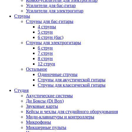
Комбо-усилители для электрогитар
Усилители для бас-гитар
Усилители для электрогитар
Струны
Струны для бас-гитары
4 струны
5 струн
6 струн (бас)
Струны для электрогитары
6 струн
7 струн
8 струн
12 струн
Остальное
Одиночные струны
Струны для акустической гитары
Струны для классической гитары
Студия
Акустические системы
Ди Боксы (Di Box)
Звуковые карты
Кейсы и чехлы для студийного оборудования
Миди-клавиатуры и контроллеры
Микрофоны
Микшерные пульты