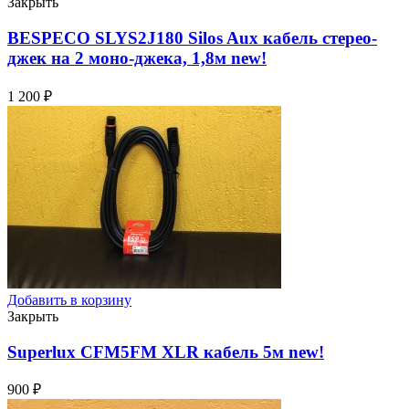
Закрыть
BESPECO SLYS2J180 Silos Aux кабель стерео-
джек на 2 моно-джека, 1,8м
new!
1 200
₽
Добавить в корзину
Закрыть
Superlux CFM5FM XLR кабель 5м
new!
900
₽