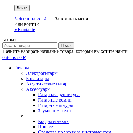
Забыли пароль?
Запомнить меня
Или войти с
VKontakte
закрыть
Поиск
Начните набирать название товара, который вы хотите найти
0
items
/
0
₽
Гитары
Электрогитары
Бас-гитары
Акустические гитары
Аксессуары
Гитарная фурнитура
Гитарные ремни
Гитарные шнуры
Звукосниматели
Кофры и чехлы
Прочее
Средства по уходу за инструментом