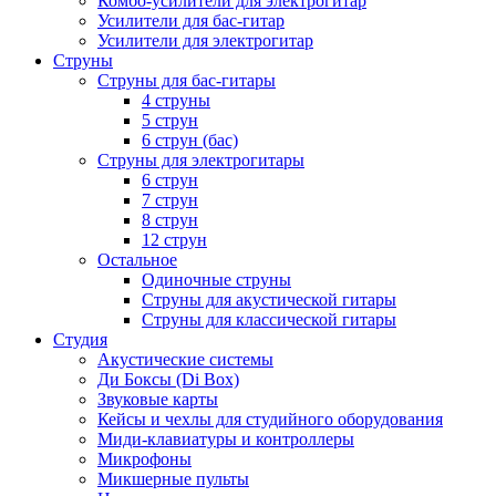
Комбо-усилители для электрогитар
Усилители для бас-гитар
Усилители для электрогитар
Струны
Струны для бас-гитары
4 струны
5 струн
6 струн (бас)
Струны для электрогитары
6 струн
7 струн
8 струн
12 струн
Остальное
Одиночные струны
Струны для акустической гитары
Струны для классической гитары
Студия
Акустические системы
Ди Боксы (Di Box)
Звуковые карты
Кейсы и чехлы для студийного оборудования
Миди-клавиатуры и контроллеры
Микрофоны
Микшерные пульты