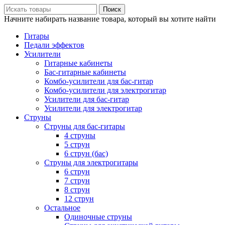
Поиск
Начните набирать название товара, который вы хотите найти
Гитары
Педали эффектов
Усилители
Гитарные кабинеты
Бас-гитарные кабинеты
Комбо-усилители для бас-гитар
Комбо-усилители для электрогитар
Усилители для бас-гитар
Усилители для электрогитар
Струны
Струны для бас-гитары
4 струны
5 струн
6 струн (бас)
Струны для электрогитары
6 струн
7 струн
8 струн
12 струн
Остальное
Одиночные струны