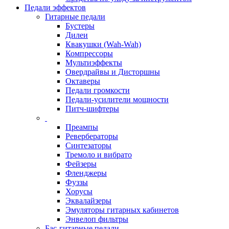
Педали эффектов
Гитарные педали
Бустеры
Дилеи
Квакушки (Wah-Wah)
Компрессоры
Мультиэффекты
Овердрайвы и Дисторшны
Октаверы
Педали громкости
Педали-усилители мощности
Питч-шифтеры
Преампы
Ревербераторы
Синтезаторы
Тремоло и вибрато
Фейзеры
Фленджеры
Фуззы
Хорусы
Эквалайзеры
Эмуляторы гитарных кабинетов
Энвелоп фильтры
Бас-гитарные педали