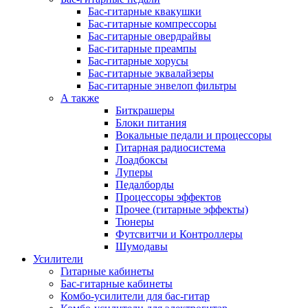
Бас-гитарные квакушки
Бас-гитарные компрессоры
Бас-гитарные овердрайвы
Бас-гитарные преампы
Бас-гитарные хорусы
Бас-гитарные эквалайзеры
Бас-гитарные энвелоп фильтры
А также
Биткрашеры
Блоки питания
Вокальные педали и процессоры
Гитарная радиосистема
Лоадбоксы
Луперы
Педалборды
Процессоры эффектов
Прочее (гитарные эффекты)
Тюнеры
Футсвитчи и Контроллеры
Шумодавы
Усилители
Гитарные кабинеты
Бас-гитарные кабинеты
Комбо-усилители для бас-гитар