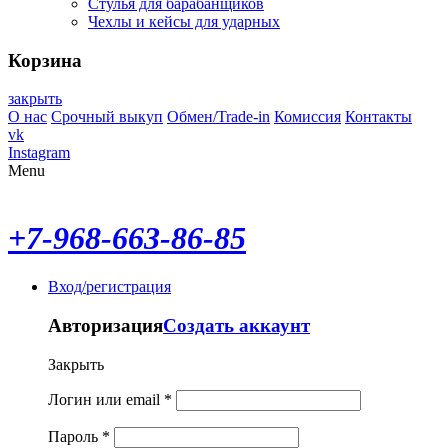
Стулья для барабанщиков
Чехлы и кейсы для ударных
Корзина
закрыть
О нас
Срочный выкуп
Обмен/Trade-in
Комиссия
Контакты
vk
Instagram
Menu
+7-968-663-86-85
Вход/регистрация
Авторизация
Создать аккаунт
Закрыть
Логин или email
*
Пароль
*