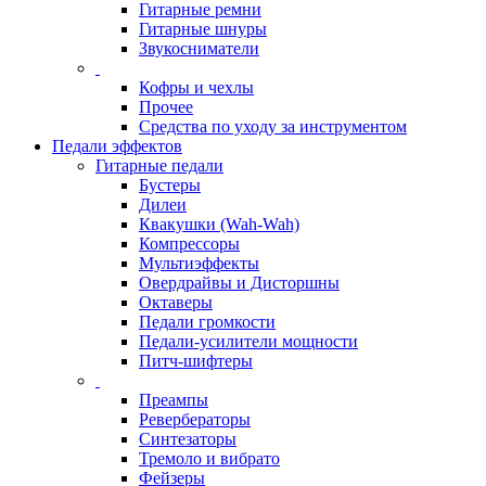
Гитарные ремни
Гитарные шнуры
Звукосниматели
Кофры и чехлы
Прочее
Средства по уходу за инструментом
Педали эффектов
Гитарные педали
Бустеры
Дилеи
Квакушки (Wah-Wah)
Компрессоры
Мультиэффекты
Овердрайвы и Дисторшны
Октаверы
Педали громкости
Педали-усилители мощности
Питч-шифтеры
Преампы
Ревербераторы
Синтезаторы
Тремоло и вибрато
Фейзеры