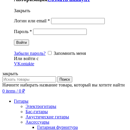
Закрыть
Логин или email
*
Пароль
*
Забыли пароль?
Запомнить меня
Или войти с
VKontakte
закрыть
Поиск
Начните набирать название товара, который вы хотите найти
0
items
/
0
₽
Гитары
Электрогитары
Бас-гитары
Акустические гитары
Аксессуары
Гитарная фурнитура