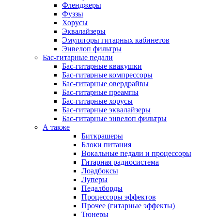
Фленджеры
Фуззы
Хорусы
Эквалайзеры
Эмуляторы гитарных кабинетов
Энвелоп фильтры
Бас-гитарные педали
Бас-гитарные квакушки
Бас-гитарные компрессоры
Бас-гитарные овердрайвы
Бас-гитарные преампы
Бас-гитарные хорусы
Бас-гитарные эквалайзеры
Бас-гитарные энвелоп фильтры
А также
Биткрашеры
Блоки питания
Вокальные педали и процессоры
Гитарная радиосистема
Лоадбоксы
Луперы
Педалборды
Процессоры эффектов
Прочее (гитарные эффекты)
Тюнеры