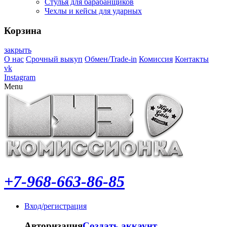
Стулья для барабанщиков
Чехлы и кейсы для ударных
Корзина
закрыть
О нас
Срочный выкуп
Обмен/Trade-in
Комиссия
Контакты
vk
Instagram
Menu
+7-968-663-86-85
Вход/регистрация
Авторизация
Создать аккаунт