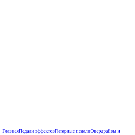
Нажмите, чтобы увеличить
Главная
Педали эффектов
Гитарные педали
Овердрайвы и