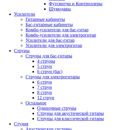
Футсвитчи и Контроллеры
Шумодавы
Усилители
Гитарные кабинеты
Бас-гитарные кабинеты
Комбо-усилители для бас-гитар
Комбо-усилители для электрогитар
Усилители для бас-гитар
Усилители для электрогитар
Струны
Струны для бас-гитары
4 струны
5 струн
6 струн (бас)
Струны для электрогитары
6 струн
7 струн
8 струн
12 струн
Остальное
Одиночные струны
Струны для акустической гитары
Струны для классической гитары
Студия
Акустические системы