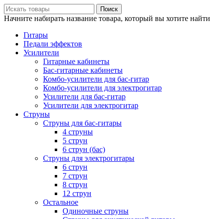
Поиск
Начните набирать название товара, который вы хотите найти
Гитары
Педали эффектов
Усилители
Гитарные кабинеты
Бас-гитарные кабинеты
Комбо-усилители для бас-гитар
Комбо-усилители для электрогитар
Усилители для бас-гитар
Усилители для электрогитар
Струны
Струны для бас-гитары
4 струны
5 струн
6 струн (бас)
Струны для электрогитары
6 струн
7 струн
8 струн
12 струн
Остальное
Одиночные струны