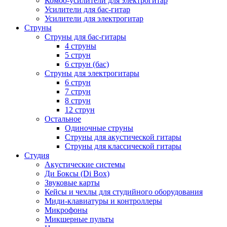
Комбо-усилители для электрогитар
Усилители для бас-гитар
Усилители для электрогитар
Струны
Струны для бас-гитары
4 струны
5 струн
6 струн (бас)
Струны для электрогитары
6 струн
7 струн
8 струн
12 струн
Остальное
Одиночные струны
Струны для акустической гитары
Струны для классической гитары
Студия
Акустические системы
Ди Боксы (Di Box)
Звуковые карты
Кейсы и чехлы для студийного оборудования
Миди-клавиатуры и контроллеры
Микрофоны
Микшерные пульты