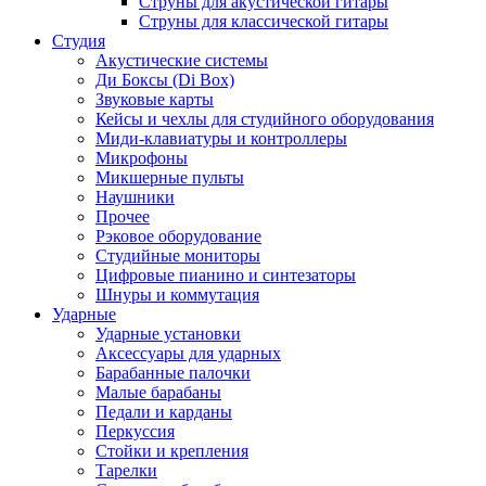
Струны для акустической гитары
Струны для классической гитары
Студия
Акустические системы
Ди Боксы (Di Box)
Звуковые карты
Кейсы и чехлы для студийного оборудования
Миди-клавиатуры и контроллеры
Микрофоны
Микшерные пульты
Наушники
Прочее
Рэковое оборудование
Студийные мониторы
Цифровые пианино и синтезаторы
Шнуры и коммутация
Ударные
Ударные установки
Аксессуары для ударных
Барабанные палочки
Малые барабаны
Педали и карданы
Перкуссия
Стойки и крепления
Тарелки