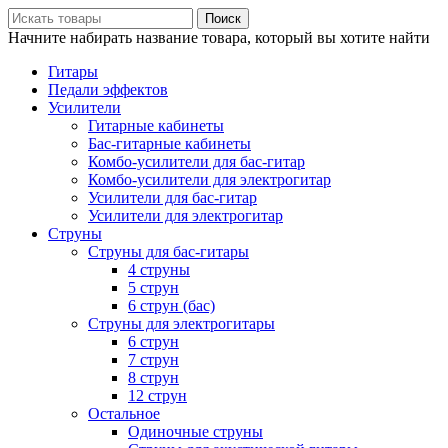
Поиск
Начните набирать название товара, который вы хотите найти
Гитары
Педали эффектов
Усилители
Гитарные кабинеты
Бас-гитарные кабинеты
Комбо-усилители для бас-гитар
Комбо-усилители для электрогитар
Усилители для бас-гитар
Усилители для электрогитар
Струны
Струны для бас-гитары
4 струны
5 струн
6 струн (бас)
Струны для электрогитары
6 струн
7 струн
8 струн
12 струн
Остальное
Одиночные струны