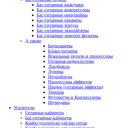
Бас-гитарные квакушки
Бас-гитарные компрессоры
Бас-гитарные овердрайвы
Бас-гитарные преампы
Бас-гитарные хорусы
Бас-гитарные эквалайзеры
Бас-гитарные энвелоп фильтры
А также
Биткрашеры
Блоки питания
Вокальные педали и процессоры
Гитарная радиосистема
Лоадбоксы
Луперы
Педалборды
Процессоры эффектов
Прочее (гитарные эффекты)
Тюнеры
Футсвитчи и Контроллеры
Шумодавы
Усилители
Гитарные кабинеты
Бас-гитарные кабинеты
Комбо-усилители для бас-гитар