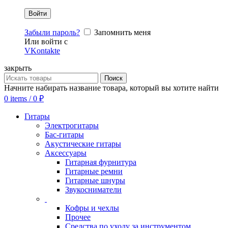
Забыли пароль?
Запомнить меня
Или войти с
VKontakte
закрыть
Поиск
Начните набирать название товара, который вы хотите найти
0
items
/
0
₽
Гитары
Электрогитары
Бас-гитары
Акустические гитары
Аксессуары
Гитарная фурнитура
Гитарные ремни
Гитарные шнуры
Звукосниматели
Кофры и чехлы
Прочее
Средства по уходу за инструментом