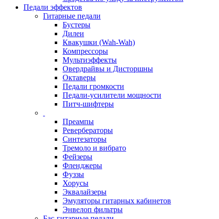
Педали эффектов
Гитарные педали
Бустеры
Дилеи
Квакушки (Wah-Wah)
Компрессоры
Мультиэффекты
Овердрайвы и Дисторшны
Октаверы
Педали громкости
Педали-усилители мощности
Питч-шифтеры
Преампы
Ревербераторы
Синтезаторы
Тремоло и вибрато
Фейзеры
Фленджеры
Фуззы
Хорусы
Эквалайзеры
Эмуляторы гитарных кабинетов
Энвелоп фильтры
Бас-гитарные педали