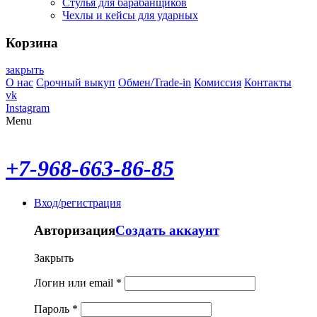
Стулья для барабанщиков
Чехлы и кейсы для ударных
Корзина
закрыть
О нас
Срочный выкуп
Обмен/Trade-in
Комиссия
Контакты
vk
Instagram
Menu
+7-968-663-86-85
Вход/регистрация
Авторизация
Создать аккаунт
Закрыть
Логин или email
*
Пароль
*