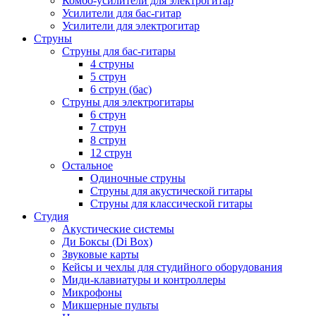
Комбо-усилители для электрогитар
Усилители для бас-гитар
Усилители для электрогитар
Струны
Струны для бас-гитары
4 струны
5 струн
6 струн (бас)
Струны для электрогитары
6 струн
7 струн
8 струн
12 струн
Остальное
Одиночные струны
Струны для акустической гитары
Струны для классической гитары
Студия
Акустические системы
Ди Боксы (Di Box)
Звуковые карты
Кейсы и чехлы для студийного оборудования
Миди-клавиатуры и контроллеры
Микрофоны
Микшерные пульты