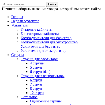
Поиск
Начните набирать название товара, который вы хотите найти
Гитары
Педали эффектов
Усилители
Гитарные кабинеты
Бас-гитарные кабинеты
Комбо-усилители для бас-гитар
Комбо-усилители для электрогитар
Усилители для бас-гитар
Усилители для электрогитар
Струны
Струны для бас-гитары
4 струны
5 струн
6 струн (бас)
Струны для электрогитары
6 струн
7 струн
8 струн
12 струн
Остальное
Одиночные струны