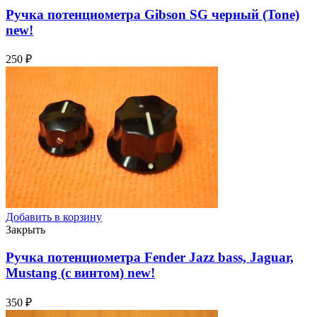
Ручка потенциометра Gibson SG черный (Tone)
new!
250
₽
Добавить в корзину
Закрыть
Ручка потенциометра Fender Jazz bass, Jaguar,
Mustang (с винтом)
new!
350
₽