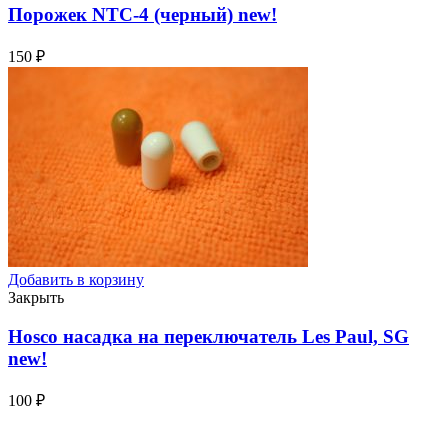
Порожек NTC-4 (черный)
new!
150
₽
Добавить в корзину
Закрыть
Hosco насадка на переключатель Les Paul, SG
new!
100
₽