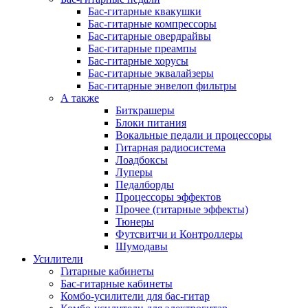
Бас-гитарные квакушки
Бас-гитарные компрессоры
Бас-гитарные овердрайвы
Бас-гитарные преампы
Бас-гитарные хорусы
Бас-гитарные эквалайзеры
Бас-гитарные энвелоп фильтры
А также
Биткрашеры
Блоки питания
Вокальные педали и процессоры
Гитарная радиосистема
Лоадбоксы
Луперы
Педалборды
Процессоры эффектов
Прочее (гитарные эффекты)
Тюнеры
Футсвитчи и Контроллеры
Шумодавы
Усилители
Гитарные кабинеты
Бас-гитарные кабинеты
Комбо-усилители для бас-гитар