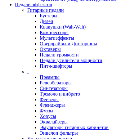
Педали эффектов
Гитарные педали
Бустеры
Дилеи
Квакушки (Wah-Wah)
Компрессоры
Мультиэффекты
Овердрайвы и Дисторшны
Октаверы
Педали громкости
Педали-усилители мощности
Питч-шифтеры
Преампы
Ревербераторы
Синтезаторы
Тремоло и вибрато
Фейзеры
Фленджеры
Фуззы
Хорусы
Эквалайзеры
Эмуляторы гитарных кабинетов
Энвелоп фильтры
Бас-гитарные педали