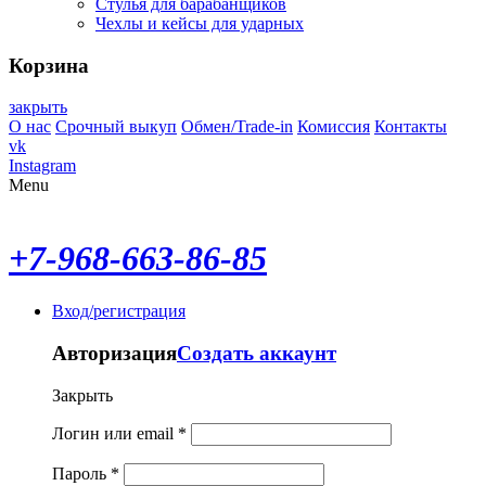
Стулья для барабанщиков
Чехлы и кейсы для ударных
Корзина
закрыть
О нас
Срочный выкуп
Обмен/Trade-in
Комиссия
Контакты
vk
Instagram
Menu
+7-968-663-86-85
Вход/регистрация
Авторизация
Создать аккаунт
Закрыть
Логин или email
*
Пароль
*