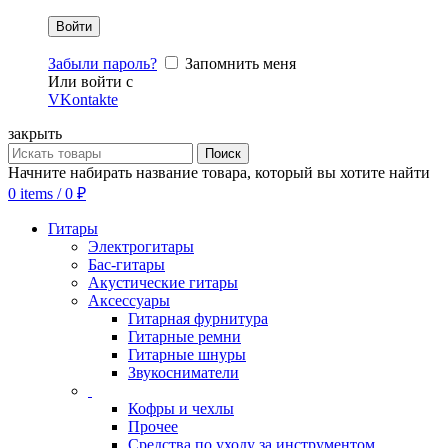
Забыли пароль?
Запомнить меня
Или войти с
VKontakte
закрыть
Поиск
Начните набирать название товара, который вы хотите найти
0
items
/
0
₽
Гитары
Электрогитары
Бас-гитары
Акустические гитары
Аксессуары
Гитарная фурнитура
Гитарные ремни
Гитарные шнуры
Звукосниматели
Кофры и чехлы
Прочее
Средства по уходу за инструментом