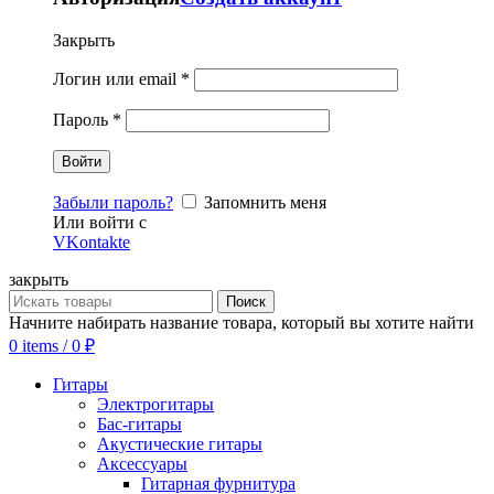
Закрыть
Логин или email
*
Пароль
*
Забыли пароль?
Запомнить меня
Или войти с
VKontakte
закрыть
Поиск
Начните набирать название товара, который вы хотите найти
0
items
/
0
₽
Гитары
Электрогитары
Бас-гитары
Акустические гитары
Аксессуары
Гитарная фурнитура