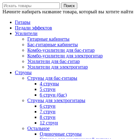
Поиск
Начните набирать название товара, который вы хотите найти
Гитары
Педали эффектов
Усилители
Гитарные кабинеты
Бас-гитарные кабинеты
Комбо-усилители для бас-гитар
Комбо-усилители для электрогитар
Усилители для бас-гитар
Усилители для электрогитар
Струны
Струны для бас-гитары
4 струны
5 струн
6 струн (бас)
Струны для электрогитары
6 струн
7 струн
8 струн
12 струн
Остальное
Одиночные струны