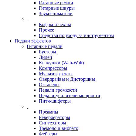
Гитарные ремни
Гитарные шнуры
Звукосниматели
Кофры и чехлы
Прочее
Средства по уходу за инструментом
Педали эффектов
Гитарные педали
Бустеры
Дилеи
Квакушки (Wah-Wah)
Компрессоры
Мультиэффекты
Овердрайвы и Дисторшны
Октаверы
Педали громкости
Педали-усилители мощности
Питч-шифтеры
Преампы
Ревербераторы
Синтезаторы
Тремоло и вибрато
Фейзеры