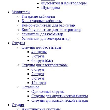
Футсвитчи и Контроллеры
Шумодавы
Усилители
Гитарные кабинеты
Бас-гитарные кабинеты
Комбо-усилители для бас-гитар
Комбо-усилители для электрогитар
Усилители для бас-гитар
Усилители для электрогитар
Струны
Струны для бас-гитары
4 струны
5 струн
6 струн (бас)
Струны для электрогитары
6 струн
7 струн
8 струн
12 струн
Остальное
Одиночные струны
Струны для акустической гитары
Струны для классической гитары
Студия
Акустические системы