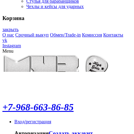
Стулья для барабанщиков
Чехлы и кейсы для ударных
Корзина
закрыть
О нас
Срочный выкуп
Обмен/Trade-in
Комиссия
Контакты
vk
Instagram
Menu
+7-968-663-86-85
Вход/регистрация
Авторизация
Создать аккаунт