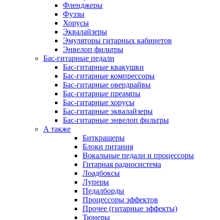
Фленджеры
Фуззы
Хорусы
Эквалайзеры
Эмуляторы гитарных кабинетов
Энвелоп фильтры
Бас-гитарные педали
Бас-гитарные квакушки
Бас-гитарные компрессоры
Бас-гитарные овердрайвы
Бас-гитарные преампы
Бас-гитарные хорусы
Бас-гитарные эквалайзеры
Бас-гитарные энвелоп фильтры
А также
Биткрашеры
Блоки питания
Вокальные педали и процессоры
Гитарная радиосистема
Лоадбоксы
Луперы
Педалборды
Процессоры эффектов
Прочее (гитарные эффекты)
Тюнеры