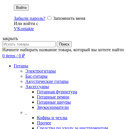
Забыли пароль?
Запомнить меня
Или войти с
VKontakte
закрыть
Поиск
Начните набирать название товара, который вы хотите найти
0
items
/
0
₽
Гитары
Электрогитары
Бас-гитары
Акустические гитары
Аксессуары
Гитарная фурнитура
Гитарные ремни
Гитарные шнуры
Звукосниматели
Кофры и чехлы
Прочее
Средства по уходу за инструментом