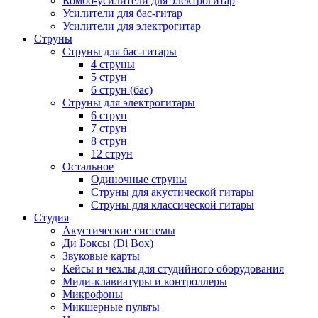
Комбо-усилители для электрогитар
Усилители для бас-гитар
Усилители для электрогитар
Струны
Струны для бас-гитары
4 струны
5 струн
6 струн (бас)
Струны для электрогитары
6 струн
7 струн
8 струн
12 струн
Остальное
Одиночные струны
Струны для акустической гитары
Струны для классической гитары
Студия
Акустические системы
Ди Боксы (Di Box)
Звуковые карты
Кейсы и чехлы для студийного оборудования
Миди-клавиатуры и контроллеры
Микрофоны
Микшерные пульты