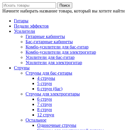
Поиск
Начните набирать название товара, который вы хотите найти
Гитары
Педали эффектов
Усилители
Гитарные кабинеты
Бас-гитарные кабинеты
Комбо-усилители для бас-гитар
Комбо-усилители для электрогитар
Усилители для бас-гитар
Усилители для электрогитар
Струны
Струны для бас-гитары
4 струны
5 струн
6 струн (бас)
Струны для электрогитары
6 струн
7 струн
8 струн
12 струн
Остальное
Одиночные струны