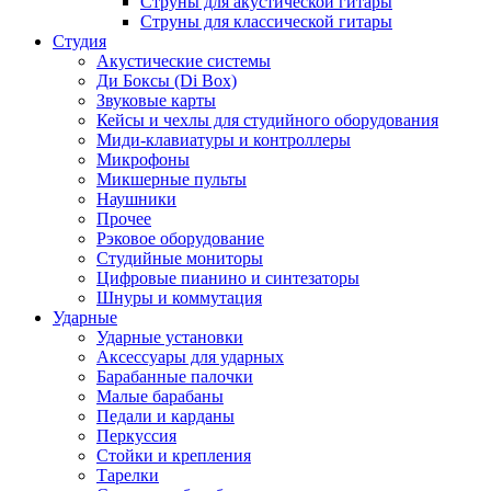
Струны для акустической гитары
Струны для классической гитары
Студия
Акустические системы
Ди Боксы (Di Box)
Звуковые карты
Кейсы и чехлы для студийного оборудования
Миди-клавиатуры и контроллеры
Микрофоны
Микшерные пульты
Наушники
Прочее
Рэковое оборудование
Студийные мониторы
Цифровые пианино и синтезаторы
Шнуры и коммутация
Ударные
Ударные установки
Аксессуары для ударных
Барабанные палочки
Малые барабаны
Педали и карданы
Перкуссия
Стойки и крепления
Тарелки