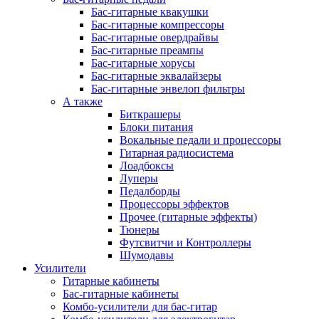
Бас-гитарные квакушки
Бас-гитарные компрессоры
Бас-гитарные овердрайвы
Бас-гитарные преампы
Бас-гитарные хорусы
Бас-гитарные эквалайзеры
Бас-гитарные энвелоп фильтры
А также
Биткрашеры
Блоки питания
Вокальные педали и процессоры
Гитарная радиосистема
Лоадбоксы
Луперы
Педалборды
Процессоры эффектов
Прочее (гитарные эффекты)
Тюнеры
Футсвитчи и Контроллеры
Шумодавы
Усилители
Гитарные кабинеты
Бас-гитарные кабинеты
Комбо-усилители для бас-гитар