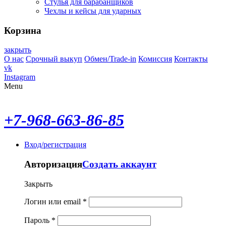
Стулья для барабанщиков
Чехлы и кейсы для ударных
Корзина
закрыть
О нас
Срочный выкуп
Обмен/Trade-in
Комиссия
Контакты
vk
Instagram
Menu
+7-968-663-86-85
Вход/регистрация
Авторизация
Создать аккаунт
Закрыть
Логин или email
*
Пароль
*