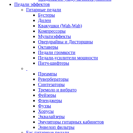
Педали эффектов
Гитарные педали
Бустеры
Дилеи
Квакушки (Wah-Wah)
Компрессоры
Мультиэффекты
Овердрайвы и Дисторшны
Октаверы
Педали громкости
Педали-усилители мощности
Питч-шифтеры
Преампы
Ревербераторы
Синтезаторы
Тремоло и вибрато
Фейзеры
Фленджеры
Фуззы
Хорусы
Эквалайзеры
Эмуляторы гитарных кабинетов
Энвелоп фильтры
Бас-гитарные педали