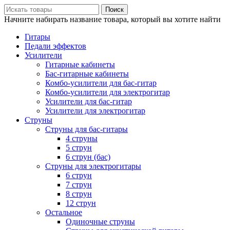
Поиск
Начните набирать название товара, который вы хотите найти
Гитары
Педали эффектов
Усилители
Гитарные кабинеты
Бас-гитарные кабинеты
Комбо-усилители для бас-гитар
Комбо-усилители для электрогитар
Усилители для бас-гитар
Усилители для электрогитар
Струны
Струны для бас-гитары
4 струны
5 струн
6 струн (бас)
Струны для электрогитары
6 струн
7 струн
8 струн
12 струн
Остальное
Одиночные струны