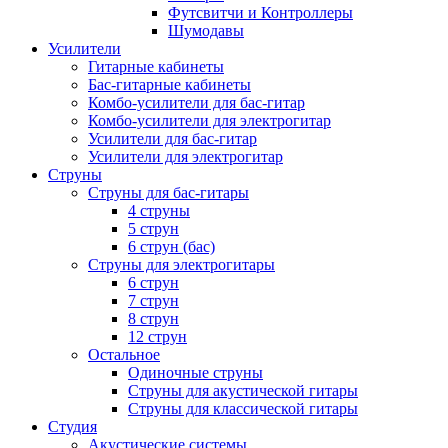
Футсвитчи и Контроллеры
Шумодавы
Усилители
Гитарные кабинеты
Бас-гитарные кабинеты
Комбо-усилители для бас-гитар
Комбо-усилители для электрогитар
Усилители для бас-гитар
Усилители для электрогитар
Струны
Струны для бас-гитары
4 струны
5 струн
6 струн (бас)
Струны для электрогитары
6 струн
7 струн
8 струн
12 струн
Остальное
Одиночные струны
Струны для акустической гитары
Струны для классической гитары
Студия
Акустические системы