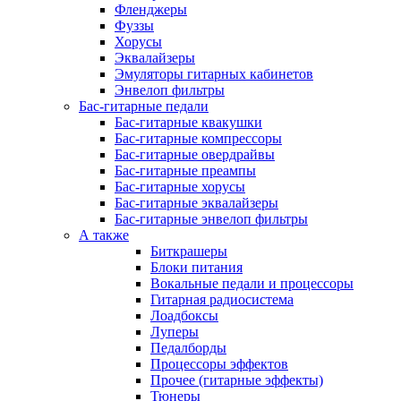
Фленджеры
Фуззы
Хорусы
Эквалайзеры
Эмуляторы гитарных кабинетов
Энвелоп фильтры
Бас-гитарные педали
Бас-гитарные квакушки
Бас-гитарные компрессоры
Бас-гитарные овердрайвы
Бас-гитарные преампы
Бас-гитарные хорусы
Бас-гитарные эквалайзеры
Бас-гитарные энвелоп фильтры
А также
Биткрашеры
Блоки питания
Вокальные педали и процессоры
Гитарная радиосистема
Лоадбоксы
Луперы
Педалборды
Процессоры эффектов
Прочее (гитарные эффекты)
Тюнеры