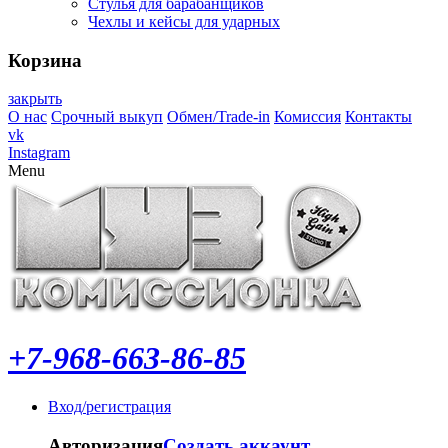
Стулья для барабанщиков
Чехлы и кейсы для ударных
Корзина
закрыть
О нас
Срочный выкуп
Обмен/Trade-in
Комиссия
Контакты
vk
Instagram
Menu
+7-968-663-86-85
Вход/регистрация
Авторизация
Создать аккаунт