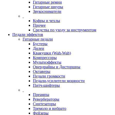
Гитарные ремни
Гитарные шнуры
Звукосниматели
Кофры и чехлы
Прочее
Средства по уходу за инструментом
Педали эффектов
Гитарные педали
Бустеры
Дилеи
Квакушки (Wah-Wah)
Компрессоры
Мультиэффекты
Овердрайвы и Дисторшны
Октаверы
Педали громкости
Педали-усилители мощности
Питч-шифтеры
Преампы
Ревербераторы
Синтезаторы
Тремоло и вибрато
Фейзеры