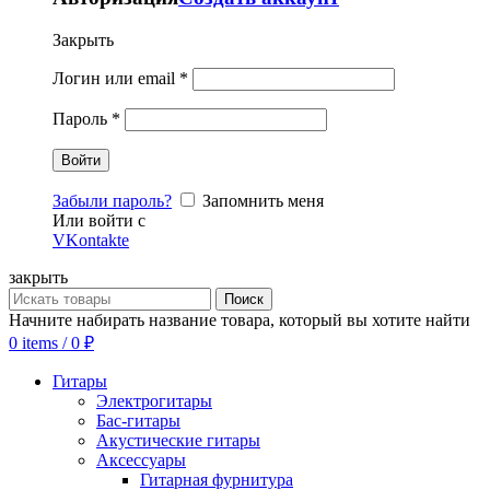
Закрыть
Логин или email
*
Пароль
*
Забыли пароль?
Запомнить меня
Или войти с
VKontakte
закрыть
Поиск
Начните набирать название товара, который вы хотите найти
0
items
/
0
₽
Гитары
Электрогитары
Бас-гитары
Акустические гитары
Аксессуары
Гитарная фурнитура