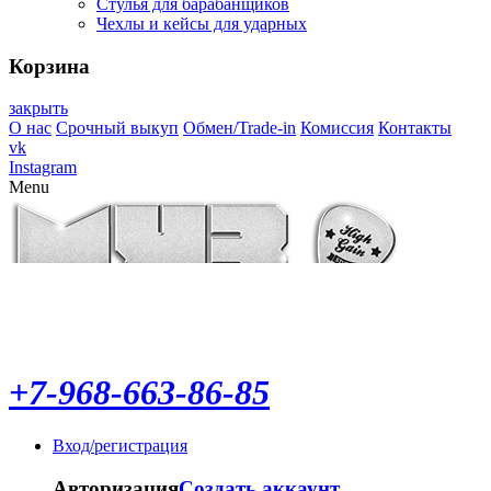
Стулья для барабанщиков
Чехлы и кейсы для ударных
Корзина
закрыть
О нас
Срочный выкуп
Обмен/Trade-in
Комиссия
Контакты
vk
Instagram
Menu
+7-968-663-86-85
Вход/регистрация
Авторизация
Создать аккаунт