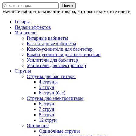
Поиск
Начните набирать название товара, который вы хотите найти
Гитары
Педали эффектов
Усилители
Гитарные кабинеты
Бас-гитарные кабинеты
Комбо-усилители для бас-гитар
Комбо-усилители для электрогитар
Усилители для бас-гитар
Усилители для электрогитар
Струны
Струны для бас-гитары
4 струны
5 струн
6 струн (бас)
Струны для электрогитары
6 струн
7 струн
8 струн
12 струн
Остальное
Одиночные струны