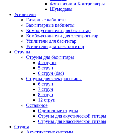
Футсвитчи и Контроллеры
Шумодавы
Усилители
Гитарные кабинеты
Бас-гитарные кабинеты
Комбо-усилители для бас-гитар
Комбо-усилители для электрогитар
Усилители для бас-гитар
Усилители для электрогитар
Струны
Струны для бас-гитары
4 струны
5 струн
6 струн (бас)
Струны для электрогитары
6 струн
7 струн
8 струн
12 струн
Остальное
Одиночные струны
Струны для акустической гитары
Струны для классической гитары
Студия
Акустические системы