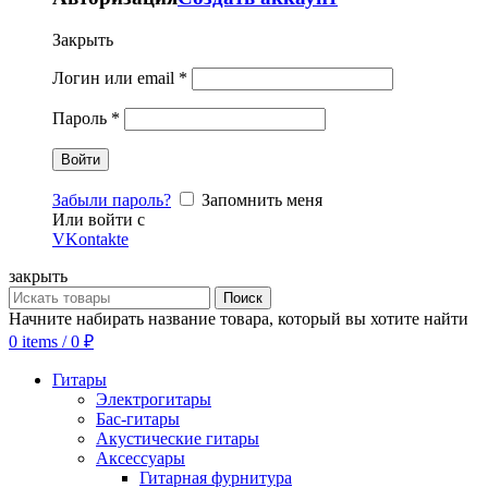
Закрыть
Логин или email
*
Пароль
*
Забыли пароль?
Запомнить меня
Или войти с
VKontakte
закрыть
Поиск
Начните набирать название товара, который вы хотите найти
0
items
/
0
₽
Гитары
Электрогитары
Бас-гитары
Акустические гитары
Аксессуары
Гитарная фурнитура