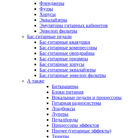
Фленджеры
Фуззы
Хорусы
Эквалайзеры
Эмуляторы гитарных кабинетов
Энвелоп фильтры
Бас-гитарные педали
Бас-гитарные квакушки
Бас-гитарные компрессоры
Бас-гитарные овердрайвы
Бас-гитарные преампы
Бас-гитарные хорусы
Бас-гитарные эквалайзеры
Бас-гитарные энвелоп фильтры
А также
Биткрашеры
Блоки питания
Вокальные педали и процессоры
Гитарная радиосистема
Лоадбоксы
Луперы
Педалборды
Процессоры эффектов
Прочее (гитарные эффекты)
Тюнеры