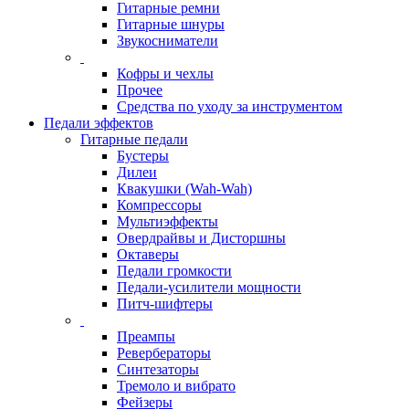
Гитарные ремни
Гитарные шнуры
Звукосниматели
Кофры и чехлы
Прочее
Средства по уходу за инструментом
Педали эффектов
Гитарные педали
Бустеры
Дилеи
Квакушки (Wah-Wah)
Компрессоры
Мультиэффекты
Овердрайвы и Дисторшны
Октаверы
Педали громкости
Педали-усилители мощности
Питч-шифтеры
Преампы
Ревербераторы
Синтезаторы
Тремоло и вибрато
Фейзеры