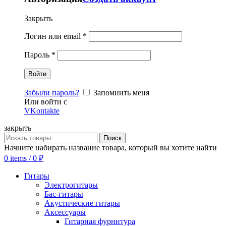
Закрыть
Логин или email
*
Пароль
*
Забыли пароль?
Запомнить меня
Или войти с
VKontakte
закрыть
Поиск
Начните набирать название товара, который вы хотите найти
0
items
/
0
₽
Гитары
Электрогитары
Бас-гитары
Акустические гитары
Аксессуары
Гитарная фурнитура