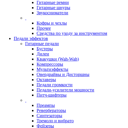
Гитарные ремни
Гитарные шнуры
Звукосниматели
Кофры и чехлы
Прочее
Средства по уходу за инструментом
Педали эффектов
Гитарные педали
Бустеры
Дилеи
Квакушки (Wah-Wah)
Компрессоры
Мультиэффекты
Овердрайвы и Дисторшны
Октаверы
Педали громкости
Педали-усилители мощности
Питч-шифтеры
Преампы
Ревербераторы
Синтезаторы
Тремоло и вибрато
Фейзеры