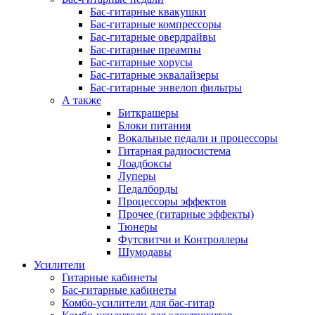
Бас-гитарные квакушки
Бас-гитарные компрессоры
Бас-гитарные овердрайвы
Бас-гитарные преампы
Бас-гитарные хорусы
Бас-гитарные эквалайзеры
Бас-гитарные энвелоп фильтры
А также
Биткрашеры
Блоки питания
Вокальные педали и процессоры
Гитарная радиосистема
Лоадбоксы
Луперы
Педалборды
Процессоры эффектов
Прочее (гитарные эффекты)
Тюнеры
Футсвитчи и Контроллеры
Шумодавы
Усилители
Гитарные кабинеты
Бас-гитарные кабинеты
Комбо-усилители для бас-гитар