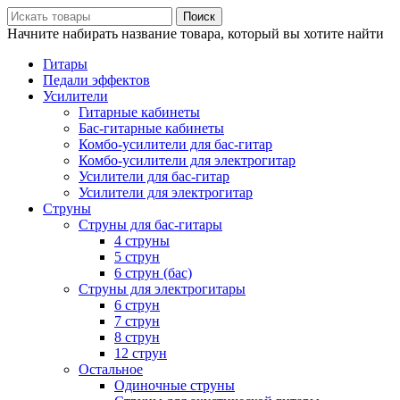
Поиск
Начните набирать название товара, который вы хотите найти
Гитары
Педали эффектов
Усилители
Гитарные кабинеты
Бас-гитарные кабинеты
Комбо-усилители для бас-гитар
Комбо-усилители для электрогитар
Усилители для бас-гитар
Усилители для электрогитар
Струны
Струны для бас-гитары
4 струны
5 струн
6 струн (бас)
Струны для электрогитары
6 струн
7 струн
8 струн
12 струн
Остальное
Одиночные струны