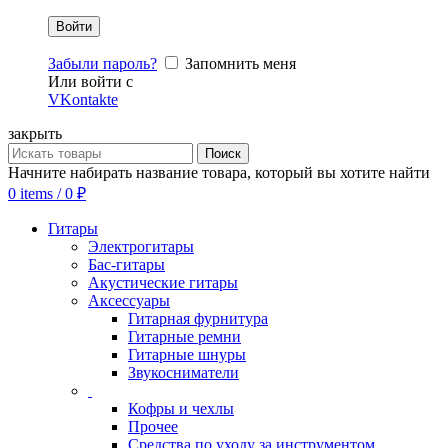
Забыли пароль?
Запомнить меня
Или войти с
VKontakte
закрыть
Поиск
Начните набирать название товара, который вы хотите найти
0
items
/
0
₽
Гитары
Электрогитары
Бас-гитары
Акустические гитары
Аксессуары
Гитарная фурнитура
Гитарные ремни
Гитарные шнуры
Звукосниматели
Кофры и чехлы
Прочее
Средства по уходу за инструментом