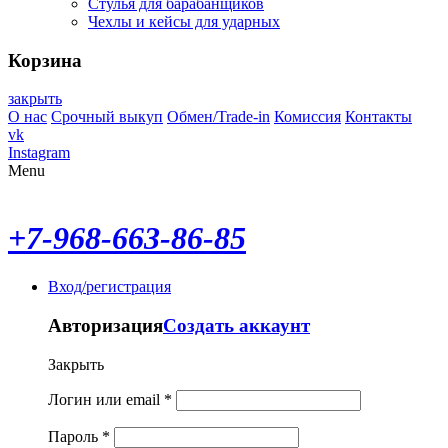
Стулья для барабанщиков
Чехлы и кейсы для ударных
Корзина
закрыть
О нас
Срочный выкуп
Обмен/Trade-in
Комиссия
Контакты
vk
Instagram
Menu
+7-968-663-86-85
Вход/регистрация
Авторизация
Создать аккаунт
Закрыть
Логин или email
*
Пароль
*