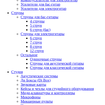
Комбо-усилители для электрогитар
Усилители для бас-гитар
Усилители для электрогитар
Струны
Струны для бас-гитары
4 струны
5 струн
6 струн (бас)
Струны для электрогитары
6 струн
7 струн
8 струн
12 струн
Остальное
Одиночные струны
Струны для акустической гитары
Струны для классической гитары
Студия
Акустические системы
Ди Боксы (Di Box)
Звуковые карты
Кейсы и чехлы для студийного оборудования
Миди-клавиатуры и контроллеры
Микрофоны
Микшерные пульты