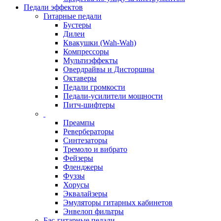
Педали эффектов
Гитарные педали
Бустеры
Дилеи
Квакушки (Wah-Wah)
Компрессоры
Мультиэффекты
Овердрайвы и Дисторшны
Октаверы
Педали громкости
Педали-усилители мощности
Питч-шифтеры
Преампы
Ревербераторы
Синтезаторы
Тремоло и вибрато
Фейзеры
Фленджеры
Фуззы
Хорусы
Эквалайзеры
Эмуляторы гитарных кабинетов
Энвелоп фильтры
Бас-гитарные педали