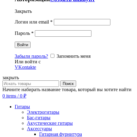
Закрыть
Логин или email
*
Пароль
*
Забыли пароль?
Запомнить меня
Или войти с
VKontakte
закрыть
Поиск
Начните набирать название товара, который вы хотите найти
0
items
/
0
₽
Гитары
Электрогитары
Бас-гитары
Акустические гитары
Аксессуары
Гитарная фурнитура