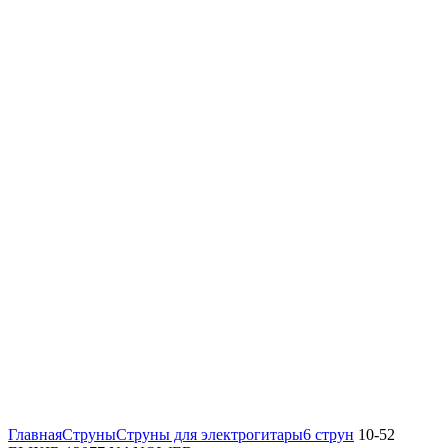
Нажмите, чтобы увеличить
Главная
Струны
Струны для электрогитары
6 струн
10-52