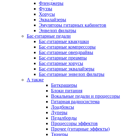
Фленджеры
Фуззы
Хорусы
Эквалайзеры
Эмуляторы гитарных кабинетов
Энвелоп фильтры
Бас-гитарные педали
Бас-гитарные квакушки
Бас-гитарные компрессоры
Бас-гитарные овердрайвы
Бас-гитарные преампы
Бас-гитарные хорусы
Бас-гитарные эквалайзеры
Бас-гитарные энвелоп фильтры
А также
Биткрашеры
Блоки питания
Вокальные педали и процессоры
Гитарная радиосистема
Лоадбоксы
Луперы
Педалборды
Процессоры эффектов
Прочее (гитарные эффекты)
Тюнеры