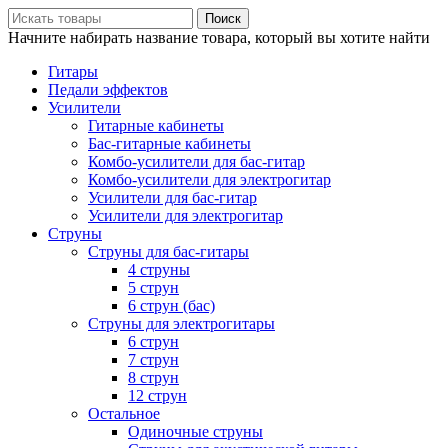
Поиск
Начните набирать название товара, который вы хотите найти
Гитары
Педали эффектов
Усилители
Гитарные кабинеты
Бас-гитарные кабинеты
Комбо-усилители для бас-гитар
Комбо-усилители для электрогитар
Усилители для бас-гитар
Усилители для электрогитар
Струны
Струны для бас-гитары
4 струны
5 струн
6 струн (бас)
Струны для электрогитары
6 струн
7 струн
8 струн
12 струн
Остальное
Одиночные струны