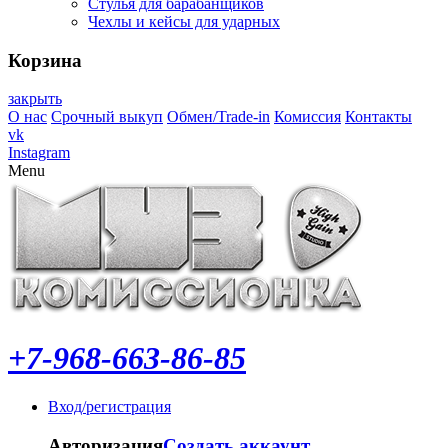
Стулья для барабанщиков
Чехлы и кейсы для ударных
Корзина
закрыть
О нас
Срочный выкуп
Обмен/Trade-in
Комиссия
Контакты
vk
Instagram
Menu
+7-968-663-86-85
Вход/регистрация
Авторизация
Создать аккаунт