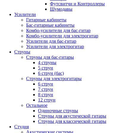
Футсвитчи и Контроллеры
Шумодавы
Усилители
Гитарные кабинеты
Бас-гитарные кабинеты
Комбо-усилители для бас-гитар
Комбо-усилители для электрогитар
Усилители для бас-гитар
Усилители для электрогитар
Струны
Струны для бас-гитары
4 струны
5 струн
6 струн (бас)
Струны для электрогитары
6 струн
7 струн
8 струн
12 струн
Остальное
Одиночные струны
Струны для акустической гитары
Струны для классической гитары
Студия
Акустические системы