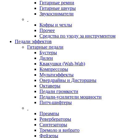
Гитарные ремни
Гитарные шнуры
Звукосниматели
Кофры и чехлы
Прочее
Средства по уходу за инструментом
Педали эффектов
Гитарные педали
Бустеры
Дилеи
Квакушки (Wah-Wah)
Компрессоры
Мультиэффекты
Овердрайвы и Дисторшны
Октаверы
Педали громкости
Педали-усилители мощности
Питч-шифтеры
Преампы
Ревербераторы
Синтезаторы
Тремоло и вибрато
Фейзеры