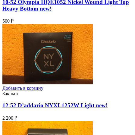
10-52 Olympia HQE1052 Nickel Wound Light Top
Heavy Bottom
new!
500
₽
Добавить в корзину
Закрыть
12-52 D’addario NYXL1252W Light
new!
2 200
₽