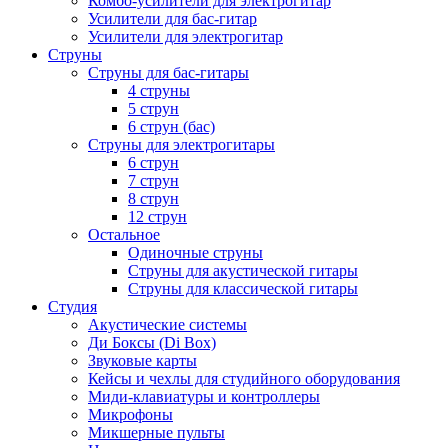
Комбо-усилители для электрогитар
Усилители для бас-гитар
Усилители для электрогитар
Струны
Струны для бас-гитары
4 струны
5 струн
6 струн (бас)
Струны для электрогитары
6 струн
7 струн
8 струн
12 струн
Остальное
Одиночные струны
Струны для акустической гитары
Струны для классической гитары
Студия
Акустические системы
Ди Боксы (Di Box)
Звуковые карты
Кейсы и чехлы для студийного оборудования
Миди-клавиатуры и контроллеры
Микрофоны
Микшерные пульты