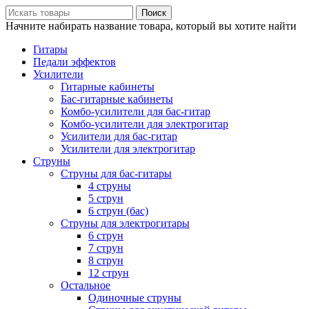
Поиск
Начните набирать название товара, который вы хотите найти
Гитары
Педали эффектов
Усилители
Гитарные кабинеты
Бас-гитарные кабинеты
Комбо-усилители для бас-гитар
Комбо-усилители для электрогитар
Усилители для бас-гитар
Усилители для электрогитар
Струны
Струны для бас-гитары
4 струны
5 струн
6 струн (бас)
Струны для электрогитары
6 струн
7 струн
8 струн
12 струн
Остальное
Одиночные струны