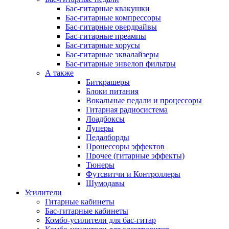
Бас-гитарные квакушки
Бас-гитарные компрессоры
Бас-гитарные овердрайвы
Бас-гитарные преампы
Бас-гитарные хорусы
Бас-гитарные эквалайзеры
Бас-гитарные энвелоп фильтры
А также
Биткрашеры
Блоки питания
Вокальные педали и процессоры
Гитарная радиосистема
Лоадбоксы
Луперы
Педалборды
Процессоры эффектов
Прочее (гитарные эффекты)
Тюнеры
Футсвитчи и Контроллеры
Шумодавы
Усилители
Гитарные кабинеты
Бас-гитарные кабинеты
Комбо-усилители для бас-гитар