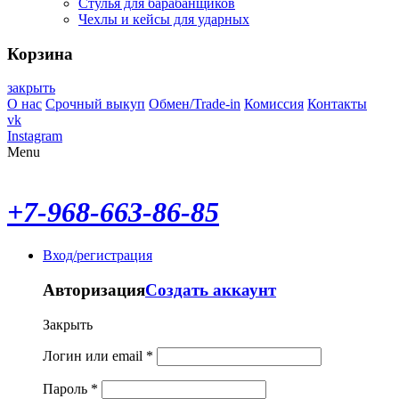
Стулья для барабанщиков
Чехлы и кейсы для ударных
Корзина
закрыть
О нас
Срочный выкуп
Обмен/Trade-in
Комиссия
Контакты
vk
Instagram
Menu
+7-968-663-86-85
Вход/регистрация
Авторизация
Создать аккаунт
Закрыть
Логин или email
*
Пароль
*