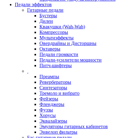
Педали эффектов
Гитарные педали
Бустеры
Дилеи
Квакушки (Wah-Wah)
Компрессоры
Мультиэффекты
Овердрайвы и Дисторшны
Октаверы
Педали громкости
Педали-усилители мощности
Питч-шифтеры
Преампы
Ревербераторы
Синтезаторы
Тремоло и вибрато
Фейзеры
Фленджеры
Фуззы
Хорусы
Эквалайзеры
Эмуляторы гитарных кабинетов
Энвелоп фильтры
Бас-гитарные педали