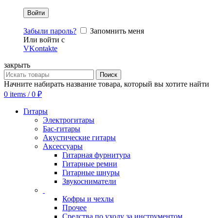
Забыли пароль?
Запомнить меня
Или войти с
VKontakte
закрыть
Поиск
Начните набирать название товара, который вы хотите найти
0
items
/
0
₽
Гитары
Электрогитары
Бас-гитары
Акустические гитары
Аксессуары
Гитарная фурнитура
Гитарные ремни
Гитарные шнуры
Звукосниматели
Кофры и чехлы
Прочее
Средства по уходу за инструментом