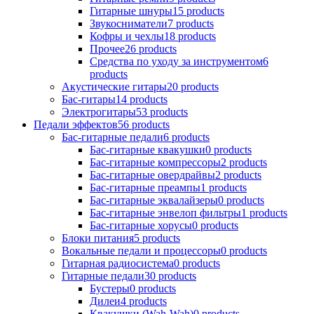
Гитарные шнуры
15
products
Звукосниматели
7
products
Кофры и чехлы
18
products
Прочее
26
products
Средства по уходу за инструментом
6
products
Акустические гитары
20
products
Бас-гитары
14
products
Электрогитары
53
products
Педали эффектов
56
products
Бас-гитарные педали
6
products
Бас-гитарные квакушки
0
products
Бас-гитарные компрессоры
2
products
Бас-гитарные овердрайвы
2
products
Бас-гитарные преампы
1
products
Бас-гитарные эквалайзеры
0
products
Бас-гитарные энвелоп фильтры
1
products
Бас-гитарные хорусы
0
products
Блоки питания
5
products
Вокальные педали и процессоры
0
products
Гитарная радиосистема
0
products
Гитарные педали
30
products
Бустеры
0
products
Дилеи
4
products
Квакушки (Wah-Wah)
0
products