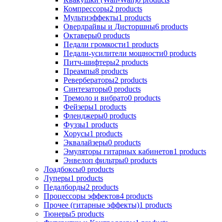
Компрессоры
2
products
Мультиэффекты
1
products
Овердрайвы и Дисторшны
6
products
Октаверы
0
products
Педали громкости
1
products
Педали-усилители мощности
0
products
Питч-шифтеры
2
products
Преампы
8
products
Ревербераторы
2
products
Синтезаторы
0
products
Тремоло и вибрато
0
products
Фейзеры
1
products
Фленджеры
0
products
Фуззы
1
products
Хорусы
1
products
Эквалайзеры
0
products
Эмуляторы гитарных кабинетов
1
products
Энвелоп фильтры
0
products
Лоадбоксы
0
products
Луперы
1
products
Педалборды
2
products
Процессоры эффектов
4
products
Прочее (гитарные эффекты)
1
products
Тюнеры
5
products