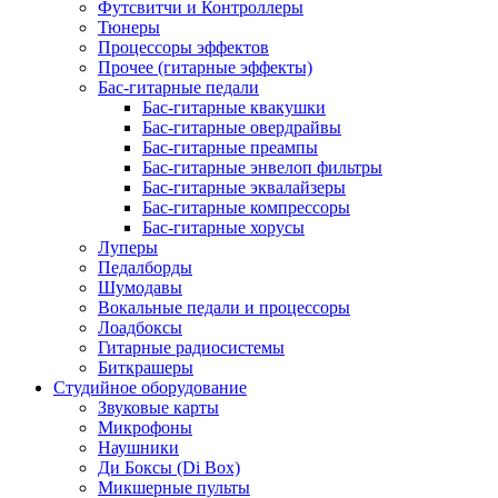
Футсвитчи и Контроллеры
Тюнеры
Процессоры эффектов
Прочее (гитарные эффекты)
Бас-гитарные педали
Бас-гитарные квакушки
Бас-гитарные овердрайвы
Бас-гитарные преампы
Бас-гитарные энвелоп фильтры
Бас-гитарные эквалайзеры
Бас-гитарные компрессоры
Бас-гитарные хорусы
Луперы
Педалборды
Шумодавы
Вокальные педали и процессоры
Лоадбоксы
Гитарные радиосистемы
Биткрашеры
Студийное оборудование
Звуковые карты
Микрофоны
Наушники
Ди Боксы (Di Box)
Микшерные пульты