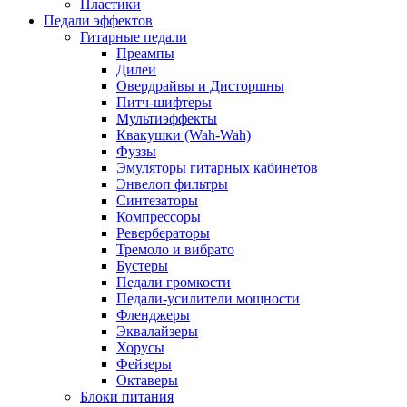
Пластики
Педали эффектов
Гитарные педали
Преампы
Дилеи
Овердрайвы и Дисторшны
Питч-шифтеры
Мультиэффекты
Квакушки (Wah-Wah)
Фуззы
Эмуляторы гитарных кабинетов
Энвелоп фильтры
Синтезаторы
Компрессоры
Ревербераторы
Тремоло и вибрато
Бустеры
Педали громкости
Педали-усилители мощности
Фленджеры
Эквалайзеры
Хорусы
Фейзеры
Октаверы
Блоки питания