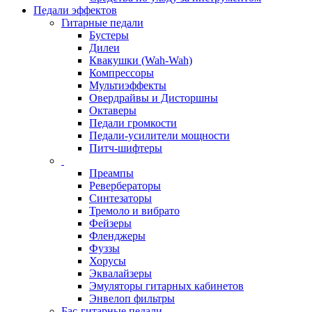
Педали эффектов
Гитарные педали
Бустеры
Дилеи
Квакушки (Wah-Wah)
Компрессоры
Мультиэффекты
Овердрайвы и Дисторшны
Октаверы
Педали громкости
Педали-усилители мощности
Питч-шифтеры
Преампы
Ревербераторы
Синтезаторы
Тремоло и вибрато
Фейзеры
Фленджеры
Фуззы
Хорусы
Эквалайзеры
Эмуляторы гитарных кабинетов
Энвелоп фильтры
Бас-гитарные педали