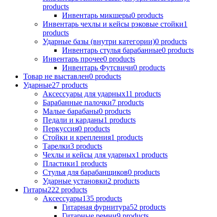
products
Инвентарь микшеры
0
products
Инвентарь чехлы и кейсы рэковые стойки
1
products
Ударные базы (внутри категории)
0
products
Инвентарь стулья барабанные
0
products
Инвентарь прочее
0
products
Инвентарь Футсвичи
0
products
Товар не выставлен
0
products
Ударные
27
products
Аксессуары для ударных
11
products
Барабанные палочки
7
products
Малые барабаны
0
products
Педали и карданы
1
products
Перкуссия
0
products
Стойки и крепления
1
products
Тарелки
3
products
Чехлы и кейсы для ударных
1
products
Пластики
1
products
Стулья для барабанщиков
0
products
Ударные установки
2
products
Гитары
222
products
Аксессуары
135
products
Гитарная фурнитура
52
products
Гитарные ремни
9
products