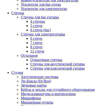
Комбо-усилители для электрогитар
Усилители для бас-гитар
Усилители для электрогитар
Струны
Струны для бас-гитары
4 струны
5 струн
6 струн (бас)
Струны для электрогитары
6 струн
7 струн
8 струн
12 струн
Остальное
Одиночные струны
Струны для акустической гитары
Струны для классической гитары
Студия
Акустические системы
Ди Боксы (Di Box)
Звуковые карты
Кейсы и чехлы для студийного оборудования
Миди-клавиатуры и контроллеры
Микрофоны
Микшерные пульты