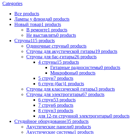
Categories
Все
products
Лампы у флюида
0
products
Новый товар
1
products
В ремонтe
1
products
Не выставлять
0
products
Струны
115
products
Одиночные струны
0
products
Струны для акустической гитары
19
products
Струны для бас-гитары
26
products
4 струны
15
products
Гитарные радиосистемы
0
products
Микрофоны
0
products
5 струн
7
products
6 струн (бас)
1
products
Струны для классической гитары
3
products
Струны для электрогитары
67
products
6 струн
53
products
7 струн
6
products
8 струн
3
products
для 12-ти струнной электрогитары
0
products
Студийное оборудование
35
products
Акустические панели
0
products
Акустические системы
1
products