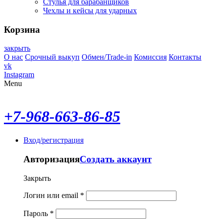
Стулья для барабанщиков
Чехлы и кейсы для ударных
Корзина
закрыть
О нас
Срочный выкуп
Обмен/Trade-in
Комиссия
Контакты
vk
Instagram
Menu
+7-968-663-86-85
Вход/регистрация
Авторизация
Создать аккаунт
Закрыть
Логин или email
*
Пароль
*