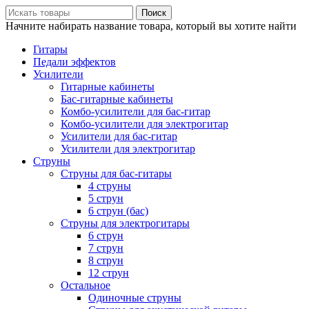
Поиск
Начните набирать название товара, который вы хотите найти
Гитары
Педали эффектов
Усилители
Гитарные кабинеты
Бас-гитарные кабинеты
Комбо-усилители для бас-гитар
Комбо-усилители для электрогитар
Усилители для бас-гитар
Усилители для электрогитар
Струны
Струны для бас-гитары
4 струны
5 струн
6 струн (бас)
Струны для электрогитары
6 струн
7 струн
8 струн
12 струн
Остальное
Одиночные струны