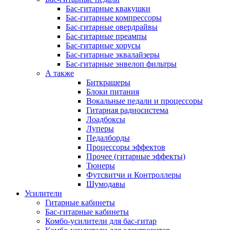
Бас-гитарные квакушки
Бас-гитарные компрессоры
Бас-гитарные овердрайвы
Бас-гитарные преампы
Бас-гитарные хорусы
Бас-гитарные эквалайзеры
Бас-гитарные энвелоп фильтры
А также
Биткрашеры
Блоки питания
Вокальные педали и процессоры
Гитарная радиосистема
Лоадбоксы
Луперы
Педалборды
Процессоры эффектов
Прочее (гитарные эффекты)
Тюнеры
Футсвитчи и Контроллеры
Шумодавы
Усилители
Гитарные кабинеты
Бас-гитарные кабинеты
Комбо-усилители для бас-гитар