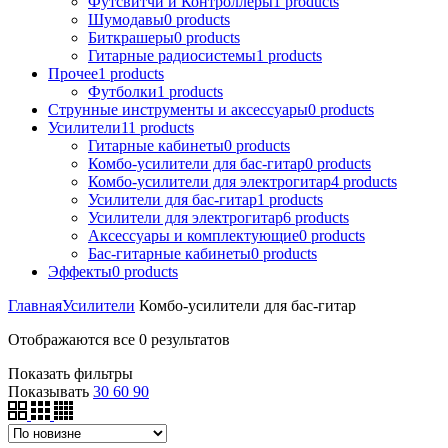
Футсвитчи и Контроллеры
1
products
Шумодавы
0
products
Биткрашеры
0
products
Гитарные радиосистемы
1
products
Прочее
1
products
Футболки
1
products
Струнные инструменты и аксессуары
0
products
Усилители
11
products
Гитарные кабинеты
0
products
Комбо-усилители для бас-гитар
0
products
Комбо-усилители для электрогитар
4
products
Усилители для бас-гитар
1
products
Усилители для электрогитар
6
products
Аксессуары и комплектующие
0
products
Бас-гитарные кабинеты
0
products
Эффекты
0
products
Главная
Усилители
Комбо-усилители для бас-гитар
Отображаются все 0 результатов
Показать фильтры
Показывать
30
60
90