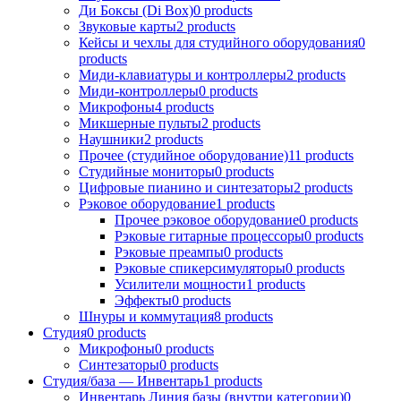
Ди Боксы (Di Box)
0
products
Звуковые карты
2
products
Кейсы и чехлы для студийного оборудования
0
products
Миди-клавиатуры и контроллеры
2
products
Миди-контроллеры
0
products
Микрофоны
4
products
Микшерные пульты
2
products
Наушники
2
products
Прочее (студийное оборудование)
11
products
Студийные мониторы
0
products
Цифровые пианино и синтезаторы
2
products
Рэковое оборудование
1
products
Прочее рэковое оборудование
0
products
Рэковые гитарные процессоры
0
products
Рэковые преампы
0
products
Рэковые спикерсимуляторы
0
products
Усилители мощности
1
products
Эффекты
0
products
Шнуры и коммутация
8
products
Студия
0
products
Микрофоны
0
products
Синтезаторы
0
products
Студия/база — Инвентарь
1
products
Инвентарь Линия базы (внутри категории)
0