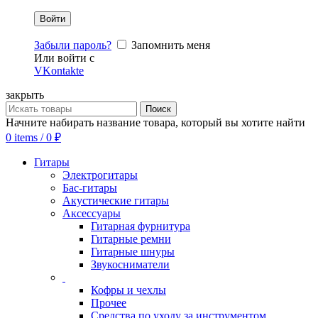
Забыли пароль?
Запомнить меня
Или войти с
VKontakte
закрыть
Поиск
Начните набирать название товара, который вы хотите найти
0
items
/
0
₽
Гитары
Электрогитары
Бас-гитары
Акустические гитары
Аксессуары
Гитарная фурнитура
Гитарные ремни
Гитарные шнуры
Звукосниматели
Кофры и чехлы
Прочее
Средства по уходу за инструментом