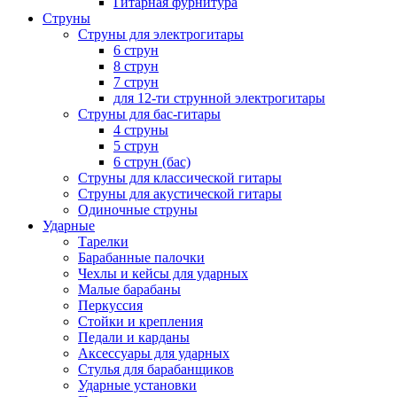
Гитарная фурнитура
Струны
Струны для электрогитары
6 струн
8 струн
7 струн
для 12-ти струнной электрогитары
Струны для бас-гитары
4 струны
5 струн
6 струн (бас)
Струны для классической гитары
Струны для акустической гитары
Одиночные струны
Ударные
Тарелки
Барабанные палочки
Чехлы и кейсы для ударных
Малые барабаны
Перкуссия
Стойки и крепления
Педали и карданы
Аксессуары для ударных
Стулья для барабанщиков
Ударные установки