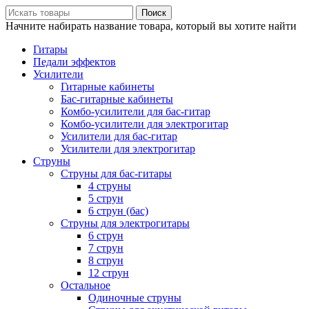
Поиск
Начните набирать название товара, который вы хотите найти
Гитары
Педали эффектов
Усилители
Гитарные кабинеты
Бас-гитарные кабинеты
Комбо-усилители для бас-гитар
Комбо-усилители для электрогитар
Усилители для бас-гитар
Усилители для электрогитар
Струны
Струны для бас-гитары
4 струны
5 струн
6 струн (бас)
Струны для электрогитары
6 струн
7 струн
8 струн
12 струн
Остальное
Одиночные струны