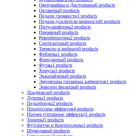
Овердрайвы и Дисторшны
6
products
Октаверы
0
products
Педали громкости
1
products
Педали-усилители мощности
0
products
Питч-шифтеры
2
products
Преампы
8
products
Ревербераторы
2
products
Синтезаторы
0
products
Тремоло и вибрато
0
products
Фейзеры
1
products
Фленджеры
0
products
Фуззы
1
products
Хорусы
1
products
Эквалайзеры
0
products
Эмуляторы гитарных кабинетов
1
products
Энвелоп фильтры
0
products
Лоадбоксы
0
products
Луперы
1
products
Педалборды
2
products
Процессоры эффектов
4
products
Прочее (гитарные эффекты)
1
products
Тюнеры
5
products
Футсвитчи и Контроллеры
1
products
Шумодавы
0
products