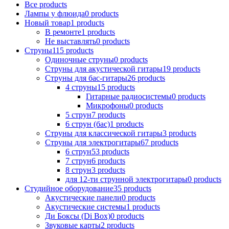
Все
products
Лампы у флюида
0
products
Новый товар
1
products
В ремонтe
1
products
Не выставлять
0
products
Струны
115
products
Одиночные струны
0
products
Струны для акустической гитары
19
products
Струны для бас-гитары
26
products
4 струны
15
products
Гитарные радиосистемы
0
products
Микрофоны
0
products
5 струн
7
products
6 струн (бас)
1
products
Струны для классической гитары
3
products
Струны для электрогитары
67
products
6 струн
53
products
7 струн
6
products
8 струн
3
products
для 12-ти струнной электрогитары
0
products
Студийное оборудование
35
products
Акустические панели
0
products
Акустические системы
1
products
Ди Боксы (Di Box)
0
products
Звуковые карты
2
products