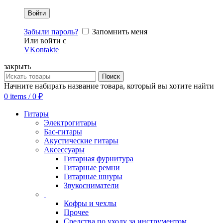
Забыли пароль?
Запомнить меня
Или войти с
VKontakte
закрыть
Поиск
Начните набирать название товара, который вы хотите найти
0
items
/
0
₽
Гитары
Электрогитары
Бас-гитары
Акустические гитары
Аксессуары
Гитарная фурнитура
Гитарные ремни
Гитарные шнуры
Звукосниматели
Кофры и чехлы
Прочее
Средства по уходу за инструментом