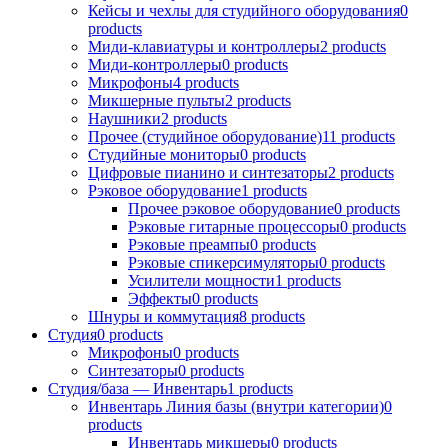
Кейсы и чехлы для студийного оборудования
0
products
Миди-клавиатуры и контроллеры
2
products
Миди-контроллеры
0
products
Микрофоны
4
products
Микшерные пульты
2
products
Наушники
2
products
Прочее (студийное оборудование)
11
products
Студийные мониторы
0
products
Цифровые пианино и синтезаторы
2
products
Рэковое оборудование
1
products
Прочее рэковое оборудование
0
products
Рэковые гитарные процессоры
0
products
Рэковые преампы
0
products
Рэковые спикерсимуляторы
0
products
Усилители мощности
1
products
Эффекты
0
products
Шнуры и коммутация
8
products
Студия
0
products
Микрофоны
0
products
Синтезаторы
0
products
Студия/база — Инвентарь
1
products
Инвентарь Линия базы (внутри категории)
0
products
Инвентарь микшеры
0
products