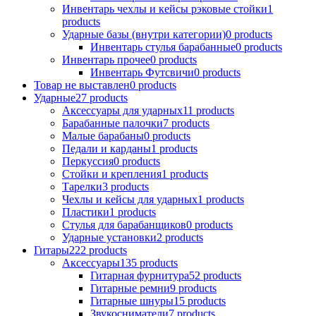
Инвентарь чехлы и кейсы рэковые стойки
1
products
Ударные базы (внутри категории)
0
products
Инвентарь стулья барабанные
0
products
Инвентарь прочее
0
products
Инвентарь Футсвичи
0
products
Товар не выставлен
0
products
Ударные
27
products
Аксессуары для ударных
11
products
Барабанные палочки
7
products
Малые барабаны
0
products
Педали и карданы
1
products
Перкуссия
0
products
Стойки и крепления
1
products
Тарелки
3
products
Чехлы и кейсы для ударных
1
products
Пластики
1
products
Стулья для барабанщиков
0
products
Ударные установки
2
products
Гитары
222
products
Аксессуары
135
products
Гитарная фурнитура
52
products
Гитарные ремни
9
products
Гитарные шнуры
15
products
Звукосниматели
7
products