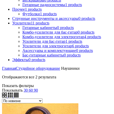
Биткрашеры
0
products
Гитарные радиосистемы
1
products
Прочее
1
products
Футболки
1
products
Струнные инструменты и аксессуары
0
products
Усилители
11
products
Гитарные кабинеты
0
products
Комбо-усилители для бас-гитар
0
products
Комбо-усилители для электрогитар
4
products
Усилители для бас-гитар
1
products
Усилители для электрогитар
6
products
Аксессуары и комплектующие
0
products
Бас-гитарные кабинеты
0
products
Эффекты
0
products
Главная
Студийное оборудование
Наушники
Отображаются все 2 результата
Показать фильтры
Показывать
30
60
90