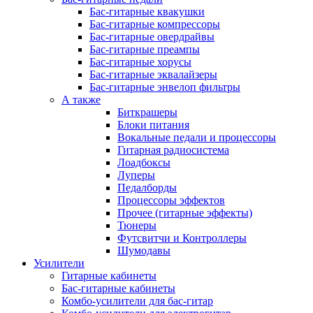
Бас-гитарные квакушки
Бас-гитарные компрессоры
Бас-гитарные овердрайвы
Бас-гитарные преампы
Бас-гитарные хорусы
Бас-гитарные эквалайзеры
Бас-гитарные энвелоп фильтры
А также
Биткрашеры
Блоки питания
Вокальные педали и процессоры
Гитарная радиосистема
Лоадбоксы
Луперы
Педалборды
Процессоры эффектов
Прочее (гитарные эффекты)
Тюнеры
Футсвитчи и Контроллеры
Шумодавы
Усилители
Гитарные кабинеты
Бас-гитарные кабинеты
Комбо-усилители для бас-гитар