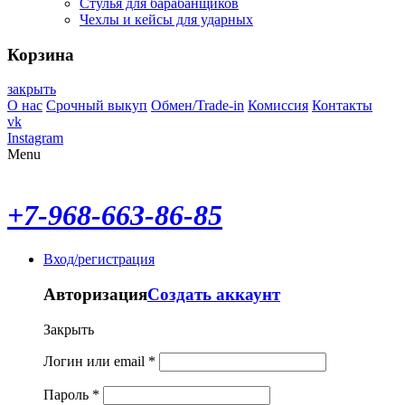
Стулья для барабанщиков
Чехлы и кейсы для ударных
Корзина
закрыть
О нас
Срочный выкуп
Обмен/Trade-in
Комиссия
Контакты
vk
Instagram
Menu
+7-968-663-86-85
Вход/регистрация
Авторизация
Создать аккаунт
Закрыть
Логин или email
*
Пароль
*