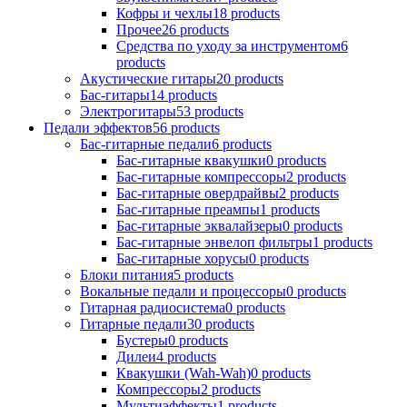
Кофры и чехлы
18
products
Прочее
26
products
Средства по уходу за инструментом
6
products
Акустические гитары
20
products
Бас-гитары
14
products
Электрогитары
53
products
Педали эффектов
56
products
Бас-гитарные педали
6
products
Бас-гитарные квакушки
0
products
Бас-гитарные компрессоры
2
products
Бас-гитарные овердрайвы
2
products
Бас-гитарные преампы
1
products
Бас-гитарные эквалайзеры
0
products
Бас-гитарные энвелоп фильтры
1
products
Бас-гитарные хорусы
0
products
Блоки питания
5
products
Вокальные педали и процессоры
0
products
Гитарная радиосистема
0
products
Гитарные педали
30
products
Бустеры
0
products
Дилеи
4
products
Квакушки (Wah-Wah)
0
products
Компрессоры
2
products
Мультиэффекты
1
products