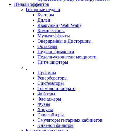
Педали эффектов
Гитарные педали
Бустеры
Дилеи
Квакушки (Wah-Wah)
Компрессоры
Мультиэффекты
Овердрайвы и Дисторшны
Октаверы
Педали громкости
Педали-усилители мощности
Питч-шифтеры
Преампы
Ревербераторы
Синтезаторы
Тремоло и вибрато
Фейзеры
Фленджеры
Фуззы
Хорусы
Эквалайзеры
Эмуляторы гитарных кабинетов
Энвелоп фильтры
Бас-гитарные педали