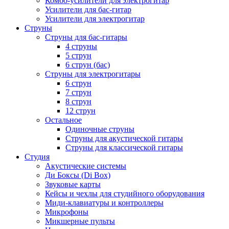
Комбо-усилители для электрогитар
Усилители для бас-гитар
Усилители для электрогитар
Струны
Струны для бас-гитары
4 струны
5 струн
6 струн (бас)
Струны для электрогитары
6 струн
7 струн
8 струн
12 струн
Остальное
Одиночные струны
Струны для акустической гитары
Струны для классической гитары
Студия
Акустические системы
Ди Боксы (Di Box)
Звуковые карты
Кейсы и чехлы для студийного оборудования
Миди-клавиатуры и контроллеры
Микрофоны
Микшерные пульты