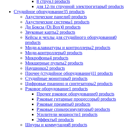
8 струн
3
products
для 12-ти струнной электрогитары
0
products
Студийное оборудование
35
products
Акустические панели
0
products
Акустические системы
1
products
Ди Боксы (Di Box)
0
products
Звуковые карты
2
products
Кейсы и чехлы для студийного оборудования
0
products
Миди-клавиатуры и контроллеры
2
products
Миди-контроллеры
0
products
Микрофоны
4
products
Микшерные пульты
2
products
Наушники
2
products
Прочее (студийное оборудование)
11
products
Студийные мониторы
0
products
Цифровые пианино и синтезаторы
2
products
Рэковое оборудование
1
products
Прочее рэковое оборудование
0
products
Рэковые гитарные процессоры
0
products
Рэковые преампы
0
products
Рэковые спикерсимуляторы
0
products
Усилители мощности
1
products
Эффекты
0
products
Шнуры и коммутация
8
products