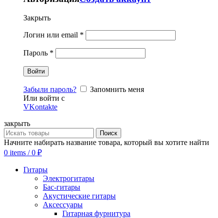
Закрыть
Логин или email
*
Пароль
*
Забыли пароль?
Запомнить меня
Или войти с
VKontakte
закрыть
Поиск
Начните набирать название товара, который вы хотите найти
0
items
/
0
₽
Гитары
Электрогитары
Бас-гитары
Акустические гитары
Аксессуары
Гитарная фурнитура