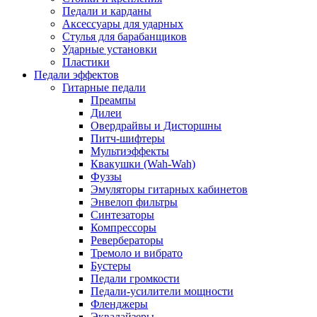
Педали и карданы
Аксессуары для ударных
Стулья для барабанщиков
Ударные установки
Пластики
Педали эффектов
Гитарные педали
Преампы
Дилеи
Овердрайвы и Дисторшны
Питч-шифтеры
Мультиэффекты
Квакушки (Wah-Wah)
Фуззы
Эмуляторы гитарных кабинетов
Энвелоп фильтры
Синтезаторы
Компрессоры
Ревербераторы
Тремоло и вибрато
Бустеры
Педали громкости
Педали-усилители мощности
Фленджеры
Эквалайзеры