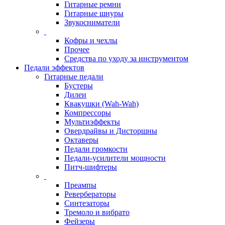
Гитарные ремни
Гитарные шнуры
Звукосниматели
Кофры и чехлы
Прочее
Средства по уходу за инструментом
Педали эффектов
Гитарные педали
Бустеры
Дилеи
Квакушки (Wah-Wah)
Компрессоры
Мультиэффекты
Овердрайвы и Дисторшны
Октаверы
Педали громкости
Педали-усилители мощности
Питч-шифтеры
Преампы
Ревербераторы
Синтезаторы
Тремоло и вибрато
Фейзеры