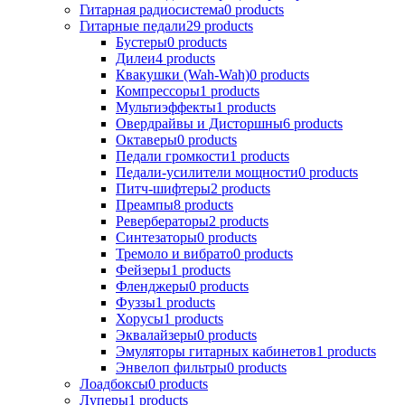
Гитарная радиосистема
0
products
Гитарные педали
29
products
Бустеры
0
products
Дилеи
4
products
Квакушки (Wah-Wah)
0
products
Компрессоры
1
products
Мультиэффекты
1
products
Овердрайвы и Дисторшны
6
products
Октаверы
0
products
Педали громкости
1
products
Педали-усилители мощности
0
products
Питч-шифтеры
2
products
Преампы
8
products
Ревербераторы
2
products
Синтезаторы
0
products
Тремоло и вибрато
0
products
Фейзеры
1
products
Фленджеры
0
products
Фуззы
1
products
Хорусы
1
products
Эквалайзеры
0
products
Эмуляторы гитарных кабинетов
1
products
Энвелоп фильтры
0
products
Лоадбоксы
0
products
Луперы
1
products