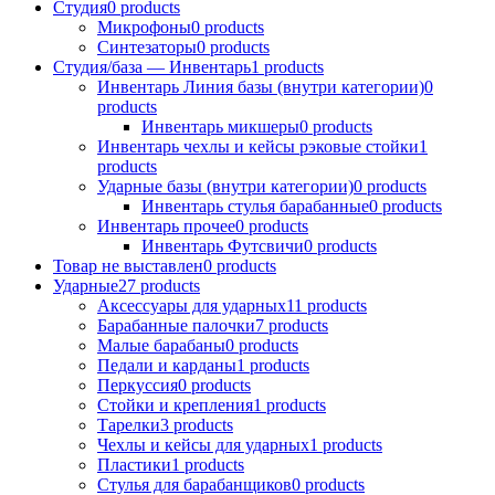
Студия
0
products
Микрофоны
0
products
Синтезаторы
0
products
Студия/база — Инвентарь
1
products
Инвентарь Линия базы (внутри категории)
0
products
Инвентарь микшеры
0
products
Инвентарь чехлы и кейсы рэковые стойки
1
products
Ударные базы (внутри категории)
0
products
Инвентарь стулья барабанные
0
products
Инвентарь прочее
0
products
Инвентарь Футсвичи
0
products
Товар не выставлен
0
products
Ударные
27
products
Аксессуары для ударных
11
products
Барабанные палочки
7
products
Малые барабаны
0
products
Педали и карданы
1
products
Перкуссия
0
products
Стойки и крепления
1
products
Тарелки
3
products
Чехлы и кейсы для ударных
1
products
Пластики
1
products
Стулья для барабанщиков
0
products