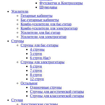
Футсвитчи и Контроллеры
Шумодавы
Усилители
Гитарные кабинеты
Бас-гитарные кабинеты
Комбо-усилители для бас-гитар
Комбо-усилители для электрогитар
Усилители для бас-гитар
Усилители для электрогитар
Струны
Струны для бас-гитары
4 струны
5 струн
6 струн (бас)
Струны для электрогитары
6 струн
7 струн
8 струн
12 струн
Остальное
Одиночные струны
Струны для акустической гитары
Струны для классической гитары
Студия
Акустические системы