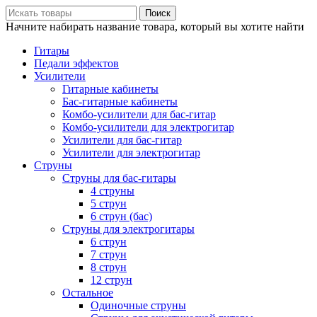
Поиск
Начните набирать название товара, который вы хотите найти
Гитары
Педали эффектов
Усилители
Гитарные кабинеты
Бас-гитарные кабинеты
Комбо-усилители для бас-гитар
Комбо-усилители для электрогитар
Усилители для бас-гитар
Усилители для электрогитар
Струны
Струны для бас-гитары
4 струны
5 струн
6 струн (бас)
Струны для электрогитары
6 струн
7 струн
8 струн
12 струн
Остальное
Одиночные струны