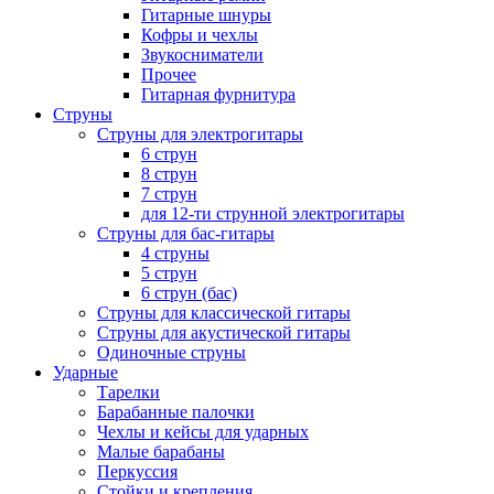
Гитарные шнуры
Кофры и чехлы
Звукосниматели
Прочее
Гитарная фурнитура
Струны
Струны для электрогитары
6 струн
8 струн
7 струн
для 12-ти струнной электрогитары
Струны для бас-гитары
4 струны
5 струн
6 струн (бас)
Струны для классической гитары
Струны для акустической гитары
Одиночные струны
Ударные
Тарелки
Барабанные палочки
Чехлы и кейсы для ударных
Малые барабаны
Перкуссия
Стойки и крепления