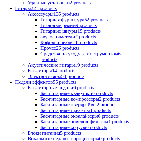
Ударные установки
2
products
Гитары
221
products
Аксессуары
135
products
Гитарная фурнитура
52
products
Гитарные ремни
9
products
Гитарные шнуры
15
products
Звукосниматели
7
products
Кофры и чехлы
18
products
Прочее
26
products
Средства по уходу за инструментом
6
products
Акустические гитары
19
products
Бас-гитары
14
products
Электрогитары
53
products
Педали эффектов
55
products
Бас-гитарные педали
6
products
Бас-гитарные квакушки
0
products
Бас-гитарные компрессоры
2
products
Бас-гитарные овердрайвы
2
products
Бас-гитарные преампы
1
products
Бас-гитарные эквалайзеры
0
products
Бас-гитарные энвелоп фильтры
1
products
Бас-гитарные хорусы
0
products
Блоки питания
5
products
Вокальные педали и процессоры
0
products