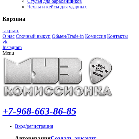
Стулья для барабанщиков
Чехлы и кейсы для ударных
Корзина
закрыть
О нас
Срочный выкуп
Обмен/Trade-in
Комиссия
Контакты
vk
Instagram
Menu
+7-968-663-86-85
Вход/регистрация
Авторизация
Создать аккаунт