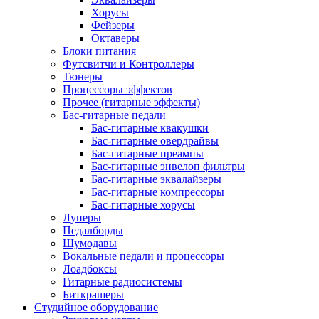
Хорусы
Фейзеры
Октаверы
Блоки питания
Футсвитчи и Контроллеры
Тюнеры
Процессоры эффектов
Прочее (гитарные эффекты)
Бас-гитарные педали
Бас-гитарные квакушки
Бас-гитарные овердрайвы
Бас-гитарные преампы
Бас-гитарные энвелоп фильтры
Бас-гитарные эквалайзеры
Бас-гитарные компрессоры
Бас-гитарные хорусы
Луперы
Педалборды
Шумодавы
Вокальные педали и процессоры
Лоадбоксы
Гитарные радиосистемы
Биткрашеры
Студийное оборудование