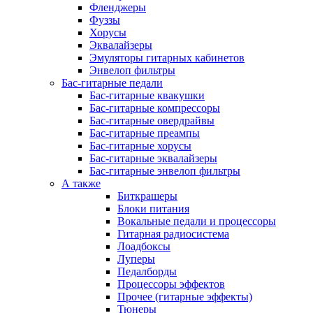
Фленджеры
Фуззы
Хорусы
Эквалайзеры
Эмуляторы гитарных кабинетов
Энвелоп фильтры
Бас-гитарные педали
Бас-гитарные квакушки
Бас-гитарные компрессоры
Бас-гитарные овердрайвы
Бас-гитарные преампы
Бас-гитарные хорусы
Бас-гитарные эквалайзеры
Бас-гитарные энвелоп фильтры
А также
Биткрашеры
Блоки питания
Вокальные педали и процессоры
Гитарная радиосистема
Лоадбоксы
Луперы
Педалборды
Процессоры эффектов
Прочее (гитарные эффекты)
Тюнеры