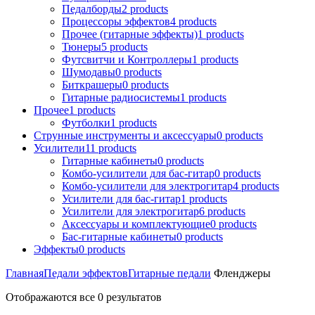
Педалборды
2
products
Процессоры эффектов
4
products
Прочее (гитарные эффекты)
1
products
Тюнеры
5
products
Футсвитчи и Контроллеры
1
products
Шумодавы
0
products
Биткрашеры
0
products
Гитарные радиосистемы
1
products
Прочее
1
products
Футболки
1
products
Струнные инструменты и аксессуары
0
products
Усилители
11
products
Гитарные кабинеты
0
products
Комбо-усилители для бас-гитар
0
products
Комбо-усилители для электрогитар
4
products
Усилители для бас-гитар
1
products
Усилители для электрогитар
6
products
Аксессуары и комплектующие
0
products
Бас-гитарные кабинеты
0
products
Эффекты
0
products
Главная
Педали эффектов
Гитарные педали
Фленджеры
Отображаются все 0 результатов