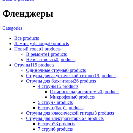
Фленджеры
Categories
Все
products
Лампы у флюида
0
products
Новый товар
1
products
В ремонтe
1
products
Не выставлять
0
products
Струны
115
products
Одиночные струны
0
products
Струны для акустической гитары
19
products
Струны для бас-гитары
26
products
4 струны
15
products
Гитарные радиосистемы
0
products
Микрофоны
0
products
5 струн
7
products
6 струн (бас)
1
products
Струны для классической гитары
3
products
Струны для электрогитары
67
products
6 струн
53
products
7 струн
6
products