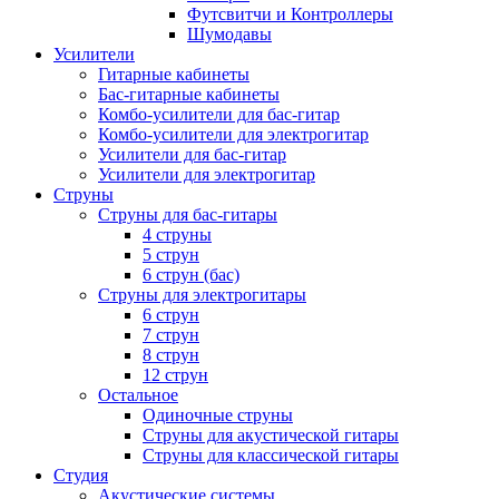
Футсвитчи и Контроллеры
Шумодавы
Усилители
Гитарные кабинеты
Бас-гитарные кабинеты
Комбо-усилители для бас-гитар
Комбо-усилители для электрогитар
Усилители для бас-гитар
Усилители для электрогитар
Струны
Струны для бас-гитары
4 струны
5 струн
6 струн (бас)
Струны для электрогитары
6 струн
7 струн
8 струн
12 струн
Остальное
Одиночные струны
Струны для акустической гитары
Струны для классической гитары
Студия
Акустические системы