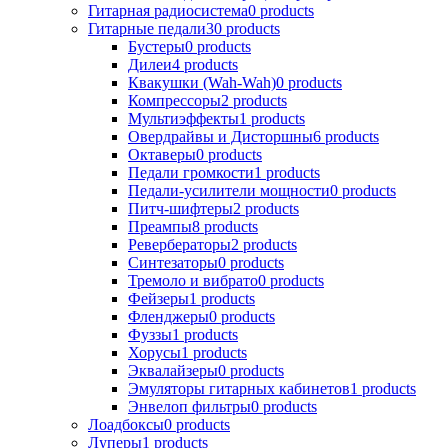
Гитарная радиосистема
0
products
Гитарные педали
30
products
Бустеры
0
products
Дилеи
4
products
Квакушки (Wah-Wah)
0
products
Компрессоры
2
products
Мультиэффекты
1
products
Овердрайвы и Дисторшны
6
products
Октаверы
0
products
Педали громкости
1
products
Педали-усилители мощности
0
products
Питч-шифтеры
2
products
Преампы
8
products
Ревербераторы
2
products
Синтезаторы
0
products
Тремоло и вибрато
0
products
Фейзеры
1
products
Фленджеры
0
products
Фуззы
1
products
Хорусы
1
products
Эквалайзеры
0
products
Эмуляторы гитарных кабинетов
1
products
Энвелоп фильтры
0
products
Лоадбоксы
0
products
Луперы
1
products