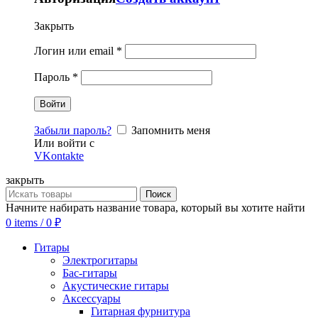
Закрыть
Логин или email
*
Пароль
*
Забыли пароль?
Запомнить меня
Или войти с
VKontakte
закрыть
Поиск
Начните набирать название товара, который вы хотите найти
0
items
/
0
₽
Гитары
Электрогитары
Бас-гитары
Акустические гитары
Аксессуары
Гитарная фурнитура