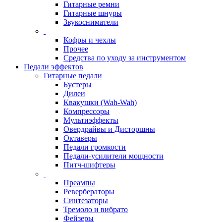
Гитарные ремни
Гитарные шнуры
Звукосниматели
Кофры и чехлы
Прочее
Средства по уходу за инструментом
Педали эффектов
Гитарные педали
Бустеры
Дилеи
Квакушки (Wah-Wah)
Компрессоры
Мультиэффекты
Овердрайвы и Дисторшны
Октаверы
Педали громкости
Педали-усилители мощности
Питч-шифтеры
Преампы
Ревербераторы
Синтезаторы
Тремоло и вибрато
Фейзеры