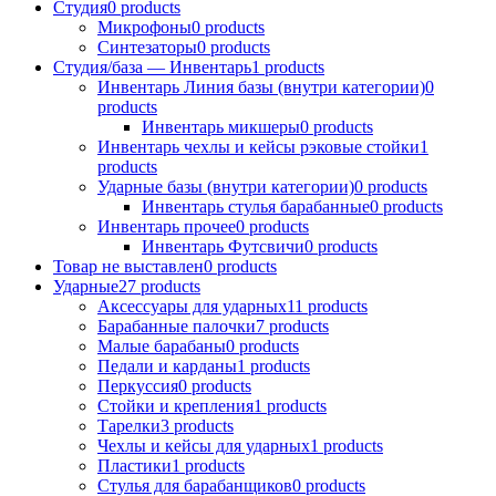
Студия
0
products
Микрофоны
0
products
Синтезаторы
0
products
Студия/база — Инвентарь
1
products
Инвентарь Линия базы (внутри категории)
0
products
Инвентарь микшеры
0
products
Инвентарь чехлы и кейсы рэковые стойки
1
products
Ударные базы (внутри категории)
0
products
Инвентарь стулья барабанные
0
products
Инвентарь прочее
0
products
Инвентарь Футсвичи
0
products
Товар не выставлен
0
products
Ударные
27
products
Аксессуары для ударных
11
products
Барабанные палочки
7
products
Малые барабаны
0
products
Педали и карданы
1
products
Перкуссия
0
products
Стойки и крепления
1
products
Тарелки
3
products
Чехлы и кейсы для ударных
1
products
Пластики
1
products
Стулья для барабанщиков
0
products