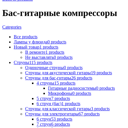
Бас-гитарные компрессоры
Categories
Все
products
Лампы у флюида
0
products
Новый товар
1
products
В ремонтe
1
products
Не выставлять
0
products
Струны
115
products
Одиночные струны
0
products
Струны для акустической гитары
19
products
Струны для бас-гитары
26
products
4 струны
15
products
Гитарные радиосистемы
0
products
Микрофоны
0
products
5 струн
7
products
6 струн (бас)
1
products
Струны для классической гитары
3
products
Струны для электрогитары
67
products
6 струн
53
products
7 струн
6
products