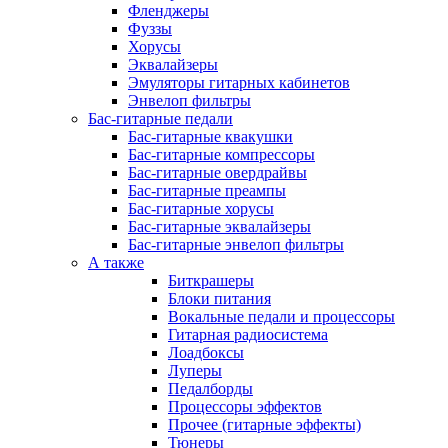
Фленджеры
Фуззы
Хорусы
Эквалайзеры
Эмуляторы гитарных кабинетов
Энвелоп фильтры
Бас-гитарные педали
Бас-гитарные квакушки
Бас-гитарные компрессоры
Бас-гитарные овердрайвы
Бас-гитарные преампы
Бас-гитарные хорусы
Бас-гитарные эквалайзеры
Бас-гитарные энвелоп фильтры
А также
Биткрашеры
Блоки питания
Вокальные педали и процессоры
Гитарная радиосистема
Лоадбоксы
Луперы
Педалборды
Процессоры эффектов
Прочее (гитарные эффекты)
Тюнеры