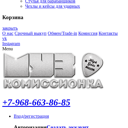
Стулья для барабанщиков
Чехлы и кейсы для ударных
Корзина
закрыть
О нас
Срочный выкуп
Обмен/Trade-in
Комиссия
Контакты
vk
Instagram
Menu
+7-968-663-86-85
Вход/регистрация
Авторизация
Создать аккаунт