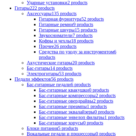
Ударные установки
2
products
Гитары
222
products
Аксессуары
135
products
Гитарная фурнитура
52
products
Гитарные ремни
9
products
Гитарные шнуры
15
products
Звукосниматели
7
products
Кофры и чехлы
18
products
Прочее
26
products
Средства по уходу за инструментом
6
products
Акустические гитары
20
products
Бас-гитары
14
products
Электрогитары
53
products
Педали эффектов
56
products
Бас-гитарные педали
6
products
Бас-гитарные квакушки
0
products
Бас-гитарные компрессоры
2
products
Бас-гитарные овердрайвы
2
products
Бас-гитарные преампы
1
products
Бас-гитарные эквалайзеры
0
products
Бас-гитарные энвелоп фильтры
1
products
Бас-гитарные хорусы
0
products
Блоки питания
5
products
Вокальные педали и процессоры
0
products