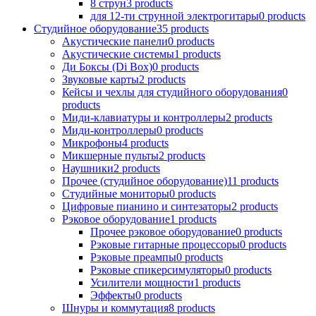
8 струн
3
products
для 12-ти струнной электрогитары
0
products
Студийное оборудование
35
products
Акустические панели
0
products
Акустические системы
1
products
Ди Боксы (Di Box)
0
products
Звуковые карты
2
products
Кейсы и чехлы для студийного оборудования
0
products
Миди-клавиатуры и контроллеры
2
products
Миди-контроллеры
0
products
Микрофоны
4
products
Микшерные пульты
2
products
Наушники
2
products
Прочее (студийное оборудование)
11
products
Студийные мониторы
0
products
Цифровые пианино и синтезаторы
2
products
Рэковое оборудование
1
products
Прочее рэковое оборудование
0
products
Рэковые гитарные процессоры
0
products
Рэковые преампы
0
products
Рэковые спикерсимуляторы
0
products
Усилители мощности
1
products
Эффекты
0
products
Шнуры и коммутация
8
products