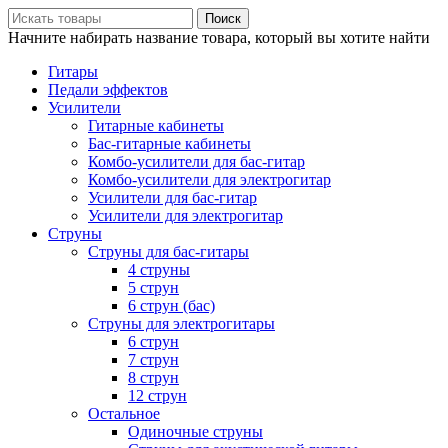
Поиск
Начните набирать название товара, который вы хотите найти
Гитары
Педали эффектов
Усилители
Гитарные кабинеты
Бас-гитарные кабинеты
Комбо-усилители для бас-гитар
Комбо-усилители для электрогитар
Усилители для бас-гитар
Усилители для электрогитар
Струны
Струны для бас-гитары
4 струны
5 струн
6 струн (бас)
Струны для электрогитары
6 струн
7 струн
8 струн
12 струн
Остальное
Одиночные струны