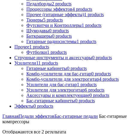
Педалборды
2
products
Процессоры эффектов
4
products
Прочее (гитарные эффекты)
1
products
Тюнеры
5
products
Футсвитчи и Контроллеры
1
products
Шумодавы
0
products
Биткрашеры
0
products
Гитарные радиосистемы
1
products
Прочее
1
products
Футболки
1
products
Струнные инструменты и аксессуары
0
products
Усилители
11
products
Гитарные кабинеты
0
products
Комбо-усилители для бас-гитар
0
products
Комбо-усилители для электрогитар
4
products
Усилители для бас-гитар
1
products
Усилители для электрогитар
6
products
Аксессуары и комплектующие
0
products
Бас-гитарные кабинеты
0
products
Эффекты
0
products
Главная
Педали эффектов
Бас-гитарные педали
Бас-гитарные
компрессоры
Отображаются все 2 результата