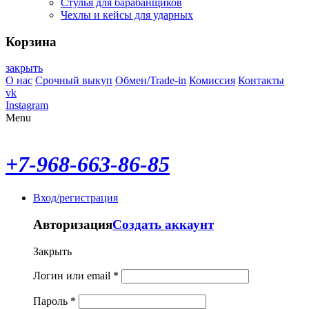
Стулья для барабанщиков
Чехлы и кейсы для ударных
Корзина
закрыть
О нас
Срочный выкуп
Обмен/Trade-in
Комиссия
Контакты
vk
Instagram
Menu
+7-968-663-86-85
Вход/регистрация
Авторизация
Создать аккаунт
Закрыть
Логин или email
*
Пароль
*