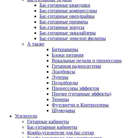
Бас-гитарные квакушки
Бас-гитарные компрессоры
Бас-гитарные овердрайвы
Бас-гитарные преампы
Бас-гитарные хорусы
Бас-гитарные эквалайзеры
Бас-гитарные энвелоп фильтры
А также
Биткрашеры
Блоки питания
Вокальные педали и процессоры
Гитарная радиосистема
Лоадбоксы
Луперы
Педалборды
Процессоры эффектов
Прочее (гитарные эффекты)
Тюнеры
Футсвитчи и Контроллеры
Шумодавы
Усилители
Гитарные кабинеты
Бас-гитарные кабинеты
Комбо-усилители для бас-гитар