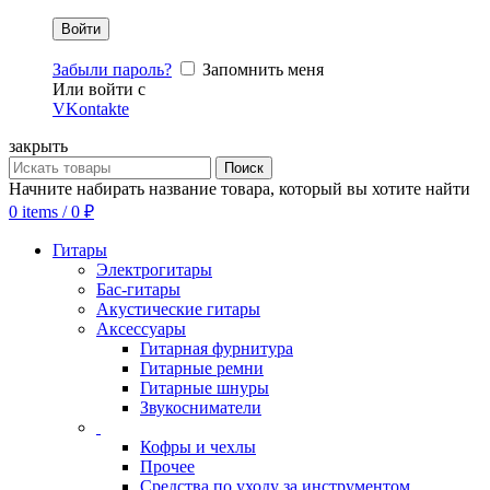
Забыли пароль?
Запомнить меня
Или войти с
VKontakte
закрыть
Поиск
Начните набирать название товара, который вы хотите найти
0
items
/
0
₽
Гитары
Электрогитары
Бас-гитары
Акустические гитары
Аксессуары
Гитарная фурнитура
Гитарные ремни
Гитарные шнуры
Звукосниматели
Кофры и чехлы
Прочее
Средства по уходу за инструментом