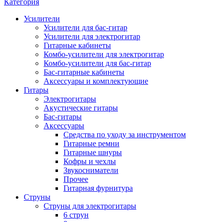
Категория
Усилители
Усилители для бас-гитар
Усилители для электрогитар
Гитарные кабинеты
Комбо-усилители для электрогитар
Комбо-усилители для бас-гитар
Бас-гитарные кабинеты
Аксессуары и комплектующие
Гитары
Электрогитары
Акустические гитары
Бас-гитары
Аксессуары
Средства по уходу за инструментом
Гитарные ремни
Гитарные шнуры
Кофры и чехлы
Звукосниматели
Прочее
Гитарная фурнитура
Струны
Струны для электрогитары
6 струн