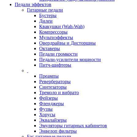
Педали эффектов
Гитарные педали
Бустеры
Дилеи
Квакушки (Wah-Wah)
Компрессоры
Мультиэффекты
Овердрайвы и Дисторшны
Октаверы
Педали громкости
Педали-усилители мощности
Питч-шифтеры
Преампы
Ревербераторы
Синтезаторы
Тремоло и вибрато
Фейзеры
Фленджеры
Фуззы
Хорусы
Эквалайзеры
Эмуляторы гитарных кабинетов
Энвелоп фильтры
Бас-гитарные педали