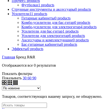
Прочее
1
products
Футболки
1
products
Струнные инструменты и аксессуары
0
products
Усилители
11
products
Гитарные кабинеты
0
products
Комбо-усилители для бас-гитар
0
products
Комбо-усилители для электрогитар
4
products
Усилители для бас-гитар
1
products
Усилители для электрогитар
6
products
Аксессуары и комплектующие
0
products
Бас-гитарные кабинеты
0
products
Эффекты
0
products
Главная
Бренд
R&R
Отображаются все 0 результатов
Показать фильтры
Показывать
30
60
90
Товаров, соответствующих вашему запросу, не обнаружено.