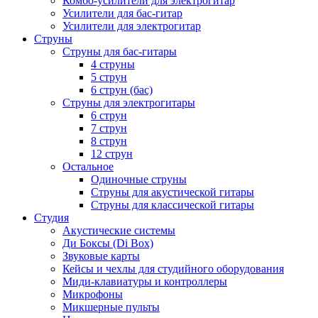
Комбо-усилители для электрогитар
Усилители для бас-гитар
Усилители для электрогитар
Струны
Струны для бас-гитары
4 струны
5 струн
6 струн (бас)
Струны для электрогитары
6 струн
7 струн
8 струн
12 струн
Остальное
Одиночные струны
Струны для акустической гитары
Струны для классической гитары
Студия
Акустические системы
Ди Боксы (Di Box)
Звуковые карты
Кейсы и чехлы для студийного оборудования
Миди-клавиатуры и контроллеры
Микрофоны
Микшерные пульты