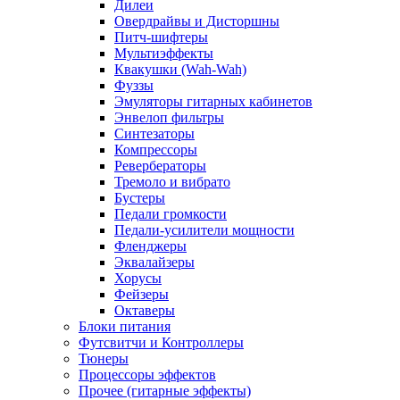
Дилеи
Овердрайвы и Дисторшны
Питч-шифтеры
Мультиэффекты
Квакушки (Wah-Wah)
Фуззы
Эмуляторы гитарных кабинетов
Энвелоп фильтры
Синтезаторы
Компрессоры
Ревербераторы
Тремоло и вибрато
Бустеры
Педали громкости
Педали-усилители мощности
Фленджеры
Эквалайзеры
Хорусы
Фейзеры
Октаверы
Блоки питания
Футсвитчи и Контроллеры
Тюнеры
Процессоры эффектов
Прочее (гитарные эффекты)