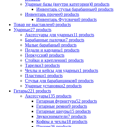
Ударные базы (внутри категории)
0
products
Инвентарь стулья барабанные
0
products
Инвентарь прочее
0
products
Инвентарь Футсвичи
0
products
Товар не выставлен
0
products
Ударные
27
products
Аксессуары для ударных
11
products
Барабанные палочки
7
products
Малые барабаны
0
products
Педали и карданы
1
products
Перкуссия
0
products
Стойки и крепления
1
products
Тарелки
3
products
Чехлы и кейсы для ударных
1
products
Пластики
1
products
Стулья для барабанщиков
0
products
Ударные установки
2
products
Гитары
221
products
Аксессуары
135
products
Гитарная фурнитура
52
products
Гитарные ремни
9
products
Гитарные шнуры
15
products
Звукосниматели
7
products
Кофры и чехлы
18
products
Прочее
26
products