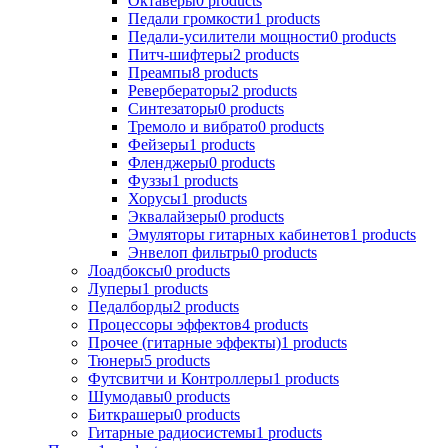
Октаверы
0
products
Педали громкости
1
products
Педали-усилители мощности
0
products
Питч-шифтеры
2
products
Преампы
8
products
Ревербераторы
2
products
Синтезаторы
0
products
Тремоло и вибрато
0
products
Фейзеры
1
products
Фленджеры
0
products
Фуззы
1
products
Хорусы
1
products
Эквалайзеры
0
products
Эмуляторы гитарных кабинетов
1
products
Энвелоп фильтры
0
products
Лоадбоксы
0
products
Луперы
1
products
Педалборды
2
products
Процессоры эффектов
4
products
Прочее (гитарные эффекты)
1
products
Тюнеры
5
products
Футсвитчи и Контроллеры
1
products
Шумодавы
0
products
Биткрашеры
0
products
Гитарные радиосистемы
1
products