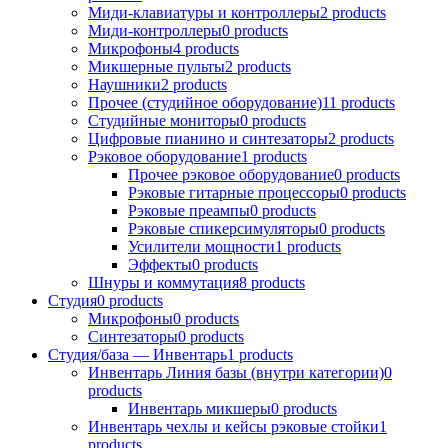
Миди-клавиатуры и контроллеры
2
products
Миди-контроллеры
0
products
Микрофоны
4
products
Микшерные пульты
2
products
Наушники
2
products
Прочее (студийное оборудование)
11
products
Студийные мониторы
0
products
Цифровые пианино и синтезаторы
2
products
Рэковое оборудование
1
products
Прочее рэковое оборудование
0
products
Рэковые гитарные процессоры
0
products
Рэковые преампы
0
products
Рэковые спикерсимуляторы
0
products
Усилители мощности
1
products
Эффекты
0
products
Шнуры и коммутация
8
products
Студия
0
products
Микрофоны
0
products
Синтезаторы
0
products
Студия/база — Инвентарь
1
products
Инвентарь Линия базы (внутри категории)
0
products
Инвентарь микшеры
0
products
Инвентарь чехлы и кейсы рэковые стойки
1
products