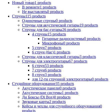
Новый товар
1
products
В ремонтe
1
products
Не выставлять
0
products
Струны
115
products
Одиночные струны
0
products
Струны для акустической гитары
19
products
Струны для бас-гитары
26
products
4 струны
15
products
Гитарные радиосистемы
0
products
Микрофоны
0
products
5 струн
7
products
6 струн (бас)
1
products
Струны для классической гитары
3
products
Струны для электрогитары
67
products
6 струн
53
products
7 струн
6
products
8 струн
3
products
для 12-ти струнной электрогитары
0
products
Студийное оборудование
35
products
Акустические панели
0
products
Акустические системы
1
products
Ди Боксы (Di Box)
0
products
Звуковые карты
2
products
Кейсы и чехлы для студийного оборудования
0
products