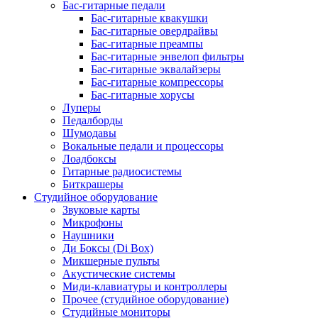
Бас-гитарные педали
Бас-гитарные квакушки
Бас-гитарные овердрайвы
Бас-гитарные преампы
Бас-гитарные энвелоп фильтры
Бас-гитарные эквалайзеры
Бас-гитарные компрессоры
Бас-гитарные хорусы
Луперы
Педалборды
Шумодавы
Вокальные педали и процессоры
Лоадбоксы
Гитарные радиосистемы
Биткрашеры
Студийное оборудование
Звуковые карты
Микрофоны
Наушники
Ди Боксы (Di Box)
Микшерные пульты
Акустические системы
Миди-клавиатуры и контроллеры
Прочее (студийное оборудование)
Студийные мониторы