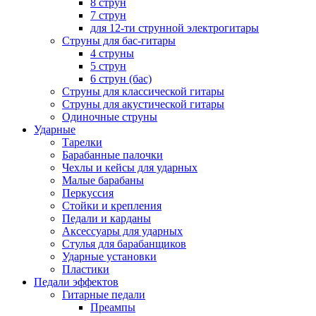
8 струн
7 струн
для 12-ти струнной электрогитары
Струны для бас-гитары
4 струны
5 струн
6 струн (бас)
Струны для классической гитары
Струны для акустической гитары
Одиночные струны
Ударные
Тарелки
Барабанные палочки
Чехлы и кейсы для ударных
Малые барабаны
Перкуссия
Стойки и крепления
Педали и карданы
Аксессуары для ударных
Стулья для барабанщиков
Ударные установки
Пластики
Педали эффектов
Гитарные педали
Преампы