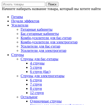
Поиск
Начните набирать название товара, который вы хотите найти
Гитары
Педали эффектов
Усилители
Гитарные кабинеты
Бас-гитарные кабинеты
Комбо-усилители для бас-гитар
Комбо-усилители для электрогитар
Усилители для бас-гитар
Усилители для электрогитар
Струны
Струны для бас-гитары
4 струны
5 струн
6 струн (бас)
Струны для электрогитары
6 струн
7 струн
8 струн
12 струн
Остальное
Одиночные струны