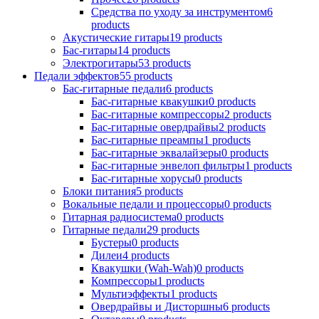
Средства по уходу за инструментом
6
products
Акустические гитары
19
products
Бас-гитары
14
products
Электрогитары
53
products
Педали эффектов
55
products
Бас-гитарные педали
6
products
Бас-гитарные квакушки
0
products
Бас-гитарные компрессоры
2
products
Бас-гитарные овердрайвы
2
products
Бас-гитарные преампы
1
products
Бас-гитарные эквалайзеры
0
products
Бас-гитарные энвелоп фильтры
1
products
Бас-гитарные хорусы
0
products
Блоки питания
5
products
Вокальные педали и процессоры
0
products
Гитарная радиосистема
0
products
Гитарные педали
29
products
Бустеры
0
products
Дилеи
4
products
Квакушки (Wah-Wah)
0
products
Компрессоры
1
products
Мультиэффекты
1
products
Овердрайвы и Дисторшны
6
products