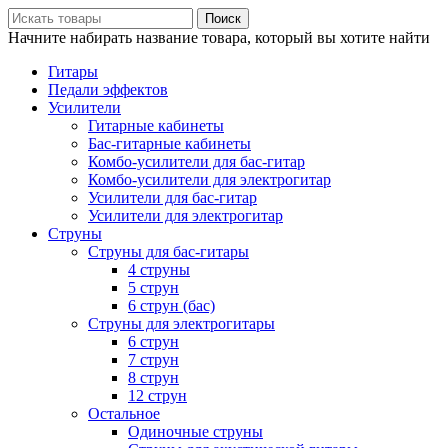
Поиск
Начните набирать название товара, который вы хотите найти
Гитары
Педали эффектов
Усилители
Гитарные кабинеты
Бас-гитарные кабинеты
Комбо-усилители для бас-гитар
Комбо-усилители для электрогитар
Усилители для бас-гитар
Усилители для электрогитар
Струны
Струны для бас-гитары
4 струны
5 струн
6 струн (бас)
Струны для электрогитары
6 струн
7 струн
8 струн
12 струн
Остальное
Одиночные струны