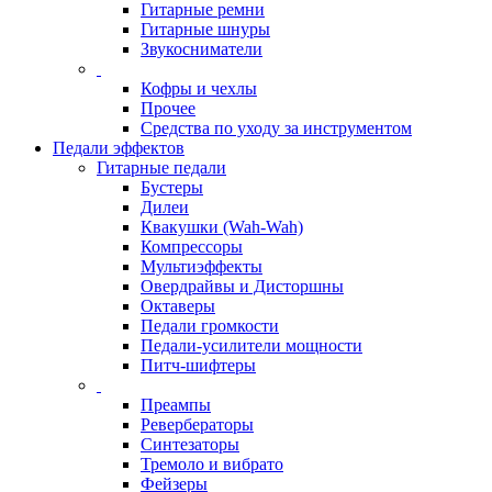
Гитарные ремни
Гитарные шнуры
Звукосниматели
Кофры и чехлы
Прочее
Средства по уходу за инструментом
Педали эффектов
Гитарные педали
Бустеры
Дилеи
Квакушки (Wah-Wah)
Компрессоры
Мультиэффекты
Овердрайвы и Дисторшны
Октаверы
Педали громкости
Педали-усилители мощности
Питч-шифтеры
Преампы
Ревербераторы
Синтезаторы
Тремоло и вибрато
Фейзеры