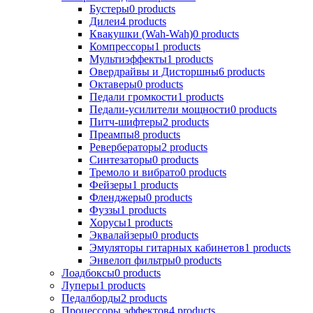
Бустеры
0
products
Дилеи
4
products
Квакушки (Wah-Wah)
0
products
Компрессоры
1
products
Мультиэффекты
1
products
Овердрайвы и Дисторшны
6
products
Октаверы
0
products
Педали громкости
1
products
Педали-усилители мощности
0
products
Питч-шифтеры
2
products
Преампы
8
products
Ревербераторы
2
products
Синтезаторы
0
products
Тремоло и вибрато
0
products
Фейзеры
1
products
Фленджеры
0
products
Фуззы
1
products
Хорусы
1
products
Эквалайзеры
0
products
Эмуляторы гитарных кабинетов
1
products
Энвелоп фильтры
0
products
Лоадбоксы
0
products
Луперы
1
products
Педалборды
2
products
Процессоры эффектов
4
products