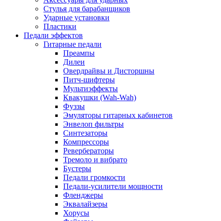
Стулья для барабанщиков
Ударные установки
Пластики
Педали эффектов
Гитарные педали
Преампы
Дилеи
Овердрайвы и Дисторшны
Питч-шифтеры
Мультиэффекты
Квакушки (Wah-Wah)
Фуззы
Эмуляторы гитарных кабинетов
Энвелоп фильтры
Синтезаторы
Компрессоры
Ревербераторы
Тремоло и вибрато
Бустеры
Педали громкости
Педали-усилители мощности
Фленджеры
Эквалайзеры
Хорусы