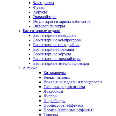
Фленджеры
Фуззы
Хорусы
Эквалайзеры
Эмуляторы гитарных кабинетов
Энвелоп фильтры
Бас-гитарные педали
Бас-гитарные квакушки
Бас-гитарные компрессоры
Бас-гитарные овердрайвы
Бас-гитарные преампы
Бас-гитарные хорусы
Бас-гитарные эквалайзеры
Бас-гитарные энвелоп фильтры
А также
Биткрашеры
Блоки питания
Вокальные педали и процессоры
Гитарная радиосистема
Лоадбоксы
Луперы
Педалборды
Процессоры эффектов
Прочее (гитарные эффекты)
Тюнеры