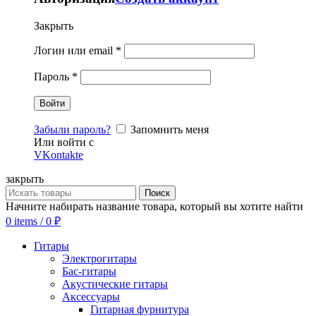
Закрыть
Логин или email
*
Пароль
*
Забыли пароль?
Запомнить меня
Или войти с
VKontakte
закрыть
Поиск
Начните набирать название товара, который вы хотите найти
0
items
/
0
₽
Гитары
Электрогитары
Бас-гитары
Акустические гитары
Аксессуары
Гитарная фурнитура