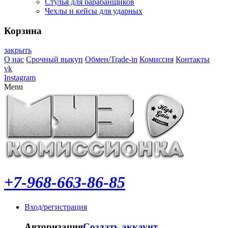
Стулья для барабанщиков
Чехлы и кейсы для ударных
Корзина
закрыть
О нас
Срочный выкуп
Обмен/Trade-in
Комиссия
Контакты
vk
Instagram
Menu
+7-968-663-86-85
Вход/регистрация
Авторизация
Создать аккаунт