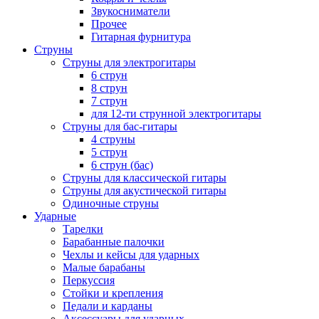
Звукосниматели
Прочее
Гитарная фурнитура
Струны
Струны для электрогитары
6 струн
8 струн
7 струн
для 12-ти струнной электрогитары
Струны для бас-гитары
4 струны
5 струн
6 струн (бас)
Струны для классической гитары
Струны для акустической гитары
Одиночные струны
Ударные
Тарелки
Барабанные палочки
Чехлы и кейсы для ударных
Малые барабаны
Перкуссия
Стойки и крепления
Педали и карданы
Аксессуары для ударных