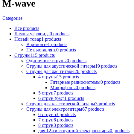
M-wave
Categories
Все
products
Лампы у флюида
0
products
Новый товар
1
products
В ремонтe
1
products
Не выставлять
0
products
Струны
115
products
Одиночные струны
0
products
Струны для акустической гитары
19
products
Струны для бас-гитары
26
products
4 струны
15
products
Гитарные радиосистемы
0
products
Микрофоны
0
products
5 струн
7
products
6 струн (бас)
1
products
Струны для классической гитары
3
products
Струны для электрогитары
67
products
6 струн
53
products
7 струн
6
products
8 струн
3
products
для 12-ти струнной электрогитары
0
products