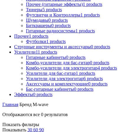
Прочее (гитарные эффекты)
1
products
Тюнеры
5
products
Футсвитчи и Контроллеры
1
products
Шумодавы
0
products
Биткрашеры
0
products
Гитарные радиосистемы
1
products
Прочее
1
products
Футболки
1
products
Струнные инструменты и аксессуары
0
products
Усилители
11
products
Гитарные кабинеты
0
products
Комбо-усилители для бас-гитар
0
products
Комбо-усилители для электрогитар
4
products
Усилители для бас-гитар
1
products
Усилители для электрогитар
6
products
Аксессуары и комплектующие
0
products
Бас-гитарные кабинеты
0
products
Эффекты
0
products
Главная
Бренд
M-wave
Отображаются все 0 результатов
Показать фильтры
Показывать
30
60
90