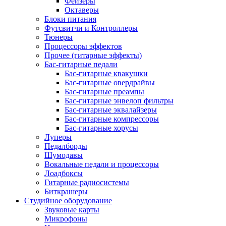
Фейзеры
Октаверы
Блоки питания
Футсвитчи и Контроллеры
Тюнеры
Процессоры эффектов
Прочее (гитарные эффекты)
Бас-гитарные педали
Бас-гитарные квакушки
Бас-гитарные овердрайвы
Бас-гитарные преампы
Бас-гитарные энвелоп фильтры
Бас-гитарные эквалайзеры
Бас-гитарные компрессоры
Бас-гитарные хорусы
Луперы
Педалборды
Шумодавы
Вокальные педали и процессоры
Лоадбоксы
Гитарные радиосистемы
Биткрашеры
Студийное оборудование
Звуковые карты
Микрофоны