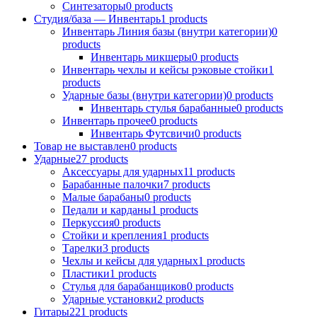
Синтезаторы
0
products
Студия/база — Инвентарь
1
products
Инвентарь Линия базы (внутри категории)
0
products
Инвентарь микшеры
0
products
Инвентарь чехлы и кейсы рэковые стойки
1
products
Ударные базы (внутри категории)
0
products
Инвентарь стулья барабанные
0
products
Инвентарь прочее
0
products
Инвентарь Футсвичи
0
products
Товар не выставлен
0
products
Ударные
27
products
Аксессуары для ударных
11
products
Барабанные палочки
7
products
Малые барабаны
0
products
Педали и карданы
1
products
Перкуссия
0
products
Стойки и крепления
1
products
Тарелки
3
products
Чехлы и кейсы для ударных
1
products
Пластики
1
products
Стулья для барабанщиков
0
products
Ударные установки
2
products
Гитары
221
products