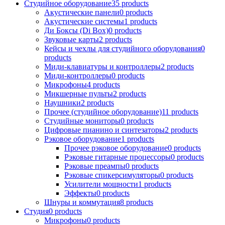
Студийное оборудование
35
products
Акустические панели
0
products
Акустические системы
1
products
Ди Боксы (Di Box)
0
products
Звуковые карты
2
products
Кейсы и чехлы для студийного оборудования
0
products
Миди-клавиатуры и контроллеры
2
products
Миди-контроллеры
0
products
Микрофоны
4
products
Микшерные пульты
2
products
Наушники
2
products
Прочее (студийное оборудование)
11
products
Студийные мониторы
0
products
Цифровые пианино и синтезаторы
2
products
Рэковое оборудование
1
products
Прочее рэковое оборудование
0
products
Рэковые гитарные процессоры
0
products
Рэковые преампы
0
products
Рэковые спикерсимуляторы
0
products
Усилители мощности
1
products
Эффекты
0
products
Шнуры и коммутация
8
products
Студия
0
products
Микрофоны
0
products