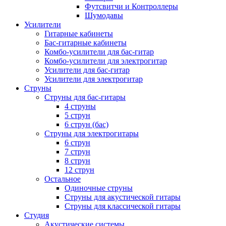
Футсвитчи и Контроллеры
Шумодавы
Усилители
Гитарные кабинеты
Бас-гитарные кабинеты
Комбо-усилители для бас-гитар
Комбо-усилители для электрогитар
Усилители для бас-гитар
Усилители для электрогитар
Струны
Струны для бас-гитары
4 струны
5 струн
6 струн (бас)
Струны для электрогитары
6 струн
7 струн
8 струн
12 струн
Остальное
Одиночные струны
Струны для акустической гитары
Струны для классической гитары
Студия
Акустические системы