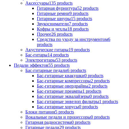
Аксессуары
135
products
Гитарная фурнитура
52
products
Гитарные ремни
9
products
Гитарные шнуры
15
products
Звукосниматели
7
products
Кофры и чехлы
18
products
Прочее
26
products
Средства по уходу за инструментом
6
products
Акустические гитары
19
products
Бас-гитары
14
products
Электрогитары
53
products
Педали эффектов
55
products
Бас-гитарные педали
6
products
Бас-гитарные квакушки
0
products
Бас-гитарные компрессоры
2
products
Бас-гитарные овердрайвы
2
products
Бас-гитарные преампы
1
products
Бас-гитарные эквалайзеры
0
products
Бас-гитарные энвелоп фильтры
1
products
Бас-гитарные хорусы
0
products
Блоки питания
5
products
Вокальные педали и процессоры
0
products
Гитарная радиосистема
0
products
Гитарные педали
29
products