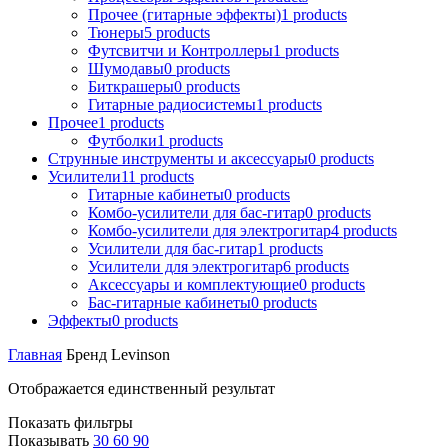
Прочее (гитарные эффекты)
1
products
Тюнеры
5
products
Футсвитчи и Контроллеры
1
products
Шумодавы
0
products
Биткрашеры
0
products
Гитарные радиосистемы
1
products
Прочее
1
products
Футболки
1
products
Струнные инструменты и аксессуары
0
products
Усилители
11
products
Гитарные кабинеты
0
products
Комбо-усилители для бас-гитар
0
products
Комбо-усилители для электрогитар
4
products
Усилители для бас-гитар
1
products
Усилители для электрогитар
6
products
Аксессуары и комплектующие
0
products
Бас-гитарные кабинеты
0
products
Эффекты
0
products
Главная
Бренд
Levinson
Отображается единственный результат
Показать фильтры
Показывать
30
60
90