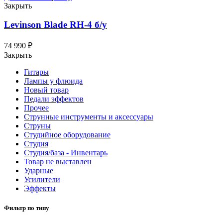
Закрыть
Levinson Blade RH-4
б/у
74 990
₽
Закрыть
Гитары
Лампы у флюида
Новый товар
Педали эффектов
Прочее
Струнные инструменты и аксессуары
Струны
Студийное оборудование
Студия
Студия/база - Инвентарь
Товар не выставлен
Ударные
Усилители
Эффекты
Фильтр по типу