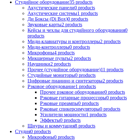
Студийное оборудование
35
products
Акустические панели
0
products
Акустические системы
1
products
Ди Боксы (Di Box)
0
products
Звуковые карты
2
products
Кейсы и чехлы для студийного оборудования
0
products
Миди-клавиатуры и контроллеры
2
products
Миди-контроллеры
0
products
Микрофоны
4
products
Микшерные пульты
2
products
Наушники
2
products
Прочее (студийное оборудование)
11
products
Студийные мониторы
0
products
Цифровые пианино и синтезаторы
2
products
Рэковое оборудование
1
products
Прочее рэковое оборудование
0
products
Рэковые гитарные процессоры
0
products
Рэковые преампы
0
products
Рэковые спикерсимуляторы
0
products
Усилители мощности
1
products
Эффекты
0
products
Шнуры и коммутация
8
products
Студия
0
products
Микрофоны
0
products