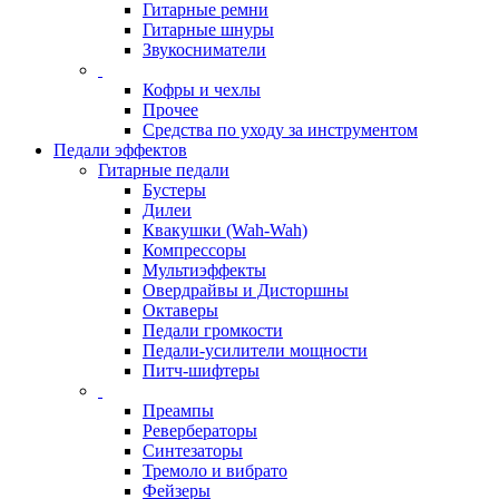
Гитарные ремни
Гитарные шнуры
Звукосниматели
Кофры и чехлы
Прочее
Средства по уходу за инструментом
Педали эффектов
Гитарные педали
Бустеры
Дилеи
Квакушки (Wah-Wah)
Компрессоры
Мультиэффекты
Овердрайвы и Дисторшны
Октаверы
Педали громкости
Педали-усилители мощности
Питч-шифтеры
Преампы
Ревербераторы
Синтезаторы
Тремоло и вибрато
Фейзеры