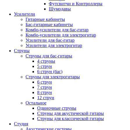
Футсвитчи и Контроллеры
Шумодавы
Усилители
Гитарные кабинеты
Бас-гитарные кабинеты
Комбо-усилители для бас-гитар
Комбо-усилители для электрогитар
Усилители для бас-гитар
Усилители для электрогитар
Струны
Струны для бас-гитары
4 струны
5 струн
6 струн (бас)
Струны для электрогитары
6 струн
7 струн
8 струн
12 струн
Остальное
Одиночные струны
Струны для акустической гитары
Струны для классической гитары
Студия
Акустические системы