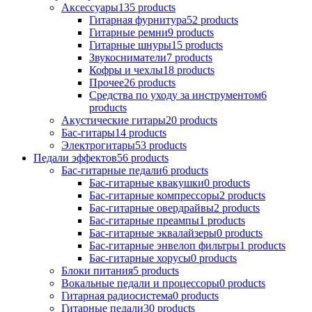
Аксессуары
135
products
Гитарная фурнитура
52
products
Гитарные ремни
9
products
Гитарные шнуры
15
products
Звукосниматели
7
products
Кофры и чехлы
18
products
Прочее
26
products
Средства по уходу за инструментом
6
products
Акустические гитары
20
products
Бас-гитары
14
products
Электрогитары
53
products
Педали эффектов
56
products
Бас-гитарные педали
6
products
Бас-гитарные квакушки
0
products
Бас-гитарные компрессоры
2
products
Бас-гитарные овердрайвы
2
products
Бас-гитарные преампы
1
products
Бас-гитарные эквалайзеры
0
products
Бас-гитарные энвелоп фильтры
1
products
Бас-гитарные хорусы
0
products
Блоки питания
5
products
Вокальные педали и процессоры
0
products
Гитарная радиосистема
0
products
Гитарные педали
30
products