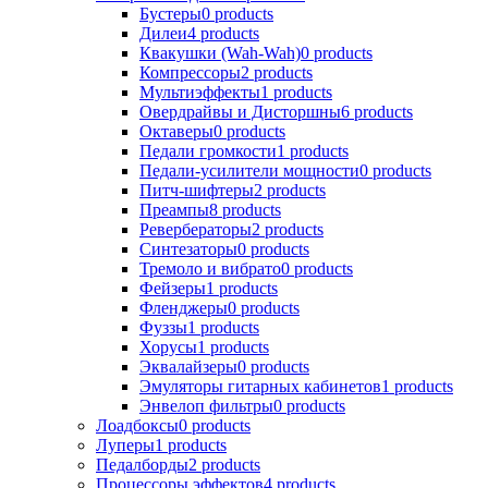
Бустеры
0
products
Дилеи
4
products
Квакушки (Wah-Wah)
0
products
Компрессоры
2
products
Мультиэффекты
1
products
Овердрайвы и Дисторшны
6
products
Октаверы
0
products
Педали громкости
1
products
Педали-усилители мощности
0
products
Питч-шифтеры
2
products
Преампы
8
products
Ревербераторы
2
products
Синтезаторы
0
products
Тремоло и вибрато
0
products
Фейзеры
1
products
Фленджеры
0
products
Фуззы
1
products
Хорусы
1
products
Эквалайзеры
0
products
Эмуляторы гитарных кабинетов
1
products
Энвелоп фильтры
0
products
Лоадбоксы
0
products
Луперы
1
products
Педалборды
2
products
Процессоры эффектов
4
products