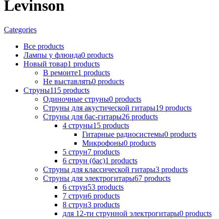
Levinson
Categories
Все
products
Лампы у флюида
0
products
Новый товар
1
products
В ремонтe
1
products
Не выставлять
0
products
Струны
115
products
Одиночные струны
0
products
Струны для акустической гитары
19
products
Струны для бас-гитары
26
products
4 струны
15
products
Гитарные радиосистемы
0
products
Микрофоны
0
products
5 струн
7
products
6 струн (бас)
1
products
Струны для классической гитары
3
products
Струны для электрогитары
67
products
6 струн
53
products
7 струн
6
products
8 струн
3
products
для 12-ти струнной электрогитары
0
products