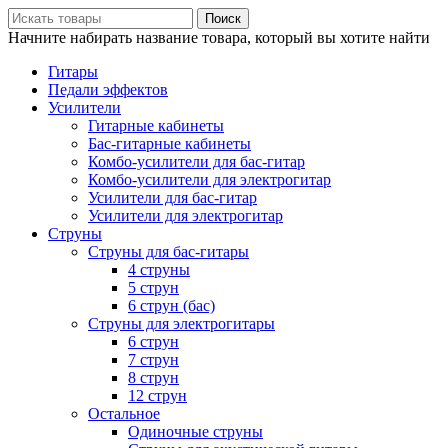
Поиск
Начните набирать название товара, который вы хотите найти
Гитары
Педали эффектов
Усилители
Гитарные кабинеты
Бас-гитарные кабинеты
Комбо-усилители для бас-гитар
Комбо-усилители для электрогитар
Усилители для бас-гитар
Усилители для электрогитар
Струны
Струны для бас-гитары
4 струны
5 струн
6 струн (бас)
Струны для электрогитары
6 струн
7 струн
8 струн
12 струн
Остальное
Одиночные струны