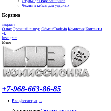
Стулья для барабанщиков
Чехлы и кейсы для ударных
Корзина
закрыть
О нас
Срочный выкуп
Обмен/Trade-in
Комиссия
Контакты
vk
Instagram
Menu
+7-968-663-86-85
Вход/регистрация
Авторизация
Создать аккаунт