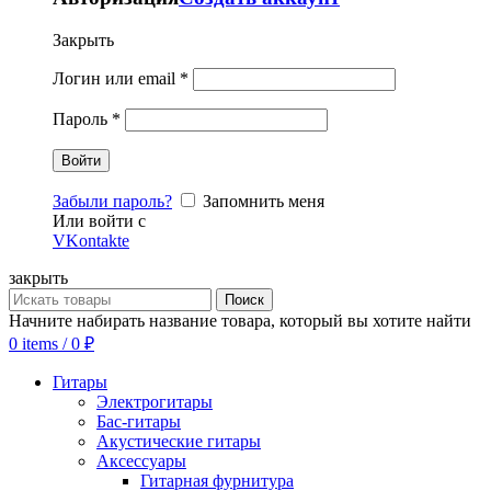
Закрыть
Логин или email
*
Пароль
*
Забыли пароль?
Запомнить меня
Или войти с
VKontakte
закрыть
Поиск
Начните набирать название товара, который вы хотите найти
0
items
/
0
₽
Гитары
Электрогитары
Бас-гитары
Акустические гитары
Аксессуары
Гитарная фурнитура