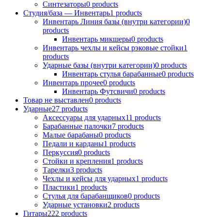
Синтезаторы
0
products
Студия/база — Инвентарь
1
products
Инвентарь Линия базы (внутри категории)
0
products
Инвентарь микшеры
0
products
Инвентарь чехлы и кейсы рэковые стойки
1
products
Ударные базы (внутри категории)
0
products
Инвентарь стулья барабанные
0
products
Инвентарь прочее
0
products
Инвентарь Футсвичи
0
products
Товар не выставлен
0
products
Ударные
27
products
Аксессуары для ударных
11
products
Барабанные палочки
7
products
Малые барабаны
0
products
Педали и карданы
1
products
Перкуссия
0
products
Стойки и крепления
1
products
Тарелки
3
products
Чехлы и кейсы для ударных
1
products
Пластики
1
products
Стулья для барабанщиков
0
products
Ударные установки
2
products
Гитары
222
products