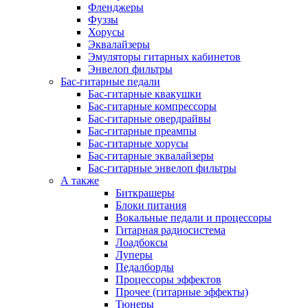
Фленджеры
Фуззы
Хорусы
Эквалайзеры
Эмуляторы гитарных кабинетов
Энвелоп фильтры
Бас-гитарные педали
Бас-гитарные квакушки
Бас-гитарные компрессоры
Бас-гитарные овердрайвы
Бас-гитарные преампы
Бас-гитарные хорусы
Бас-гитарные эквалайзеры
Бас-гитарные энвелоп фильтры
А также
Биткрашеры
Блоки питания
Вокальные педали и процессоры
Гитарная радиосистема
Лоадбоксы
Луперы
Педалборды
Процессоры эффектов
Прочее (гитарные эффекты)
Тюнеры