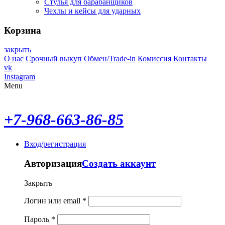
Стулья для барабанщиков
Чехлы и кейсы для ударных
Корзина
закрыть
О нас
Срочный выкуп
Обмен/Trade-in
Комиссия
Контакты
vk
Instagram
Menu
+7-968-663-86-85
Вход/регистрация
Авторизация
Создать аккаунт
Закрыть
Логин или email
*
Пароль
*