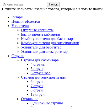
Поиск
Начните набирать название товара, который вы хотите найти
Гитары
Педали эффектов
Усилители
Гитарные кабинеты
Бас-гитарные кабинеты
Комбо-усилители для бас-гитар
Комбо-усилители для электрогитар
Усилители для бас-гитар
Усилители для электрогитар
Струны
Струны для бас-гитары
4 струны
5 струн
6 струн (бас)
Струны для электрогитары
6 струн
7 струн
8 струн
12 струн
Остальное
Одиночные струны