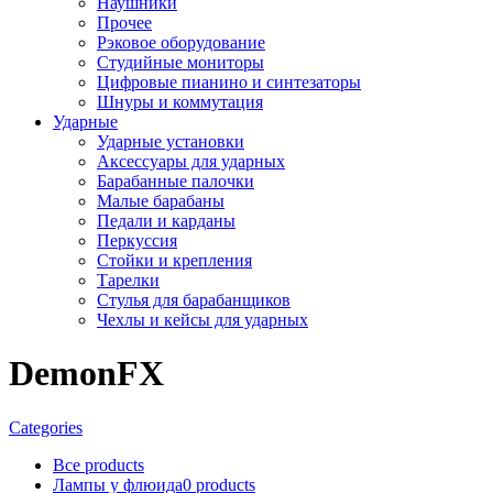
Наушники
Прочее
Рэковое оборудование
Студийные мониторы
Цифровые пианино и синтезаторы
Шнуры и коммутация
Ударные
Ударные установки
Аксессуары для ударных
Барабанные палочки
Малые барабаны
Педали и карданы
Перкуссия
Стойки и крепления
Тарелки
Стулья для барабанщиков
Чехлы и кейсы для ударных
DemonFX
Categories
Все
products
Лампы у флюида
0
products