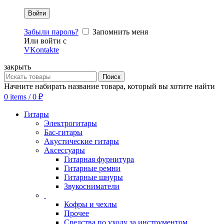
Забыли пароль?
Запомнить меня
Или войти с
VKontakte
закрыть
Поиск
Начните набирать название товара, который вы хотите найти
0
items
/
0
₽
Гитары
Электрогитары
Бас-гитары
Акустические гитары
Аксессуары
Гитарная фурнитура
Гитарные ремни
Гитарные шнуры
Звукосниматели
Кофры и чехлы
Прочее
Средства по уходу за инструментом