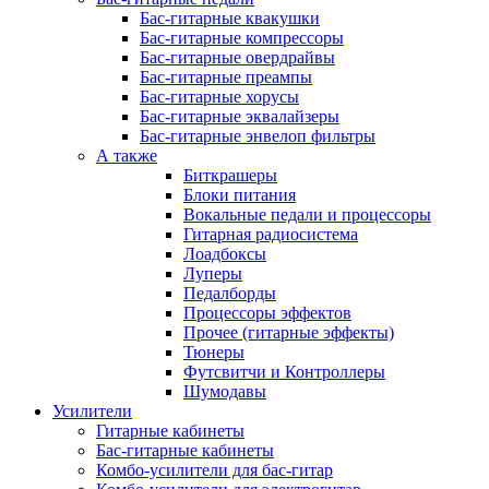
Бас-гитарные квакушки
Бас-гитарные компрессоры
Бас-гитарные овердрайвы
Бас-гитарные преампы
Бас-гитарные хорусы
Бас-гитарные эквалайзеры
Бас-гитарные энвелоп фильтры
А также
Биткрашеры
Блоки питания
Вокальные педали и процессоры
Гитарная радиосистема
Лоадбоксы
Луперы
Педалборды
Процессоры эффектов
Прочее (гитарные эффекты)
Тюнеры
Футсвитчи и Контроллеры
Шумодавы
Усилители
Гитарные кабинеты
Бас-гитарные кабинеты
Комбо-усилители для бас-гитар