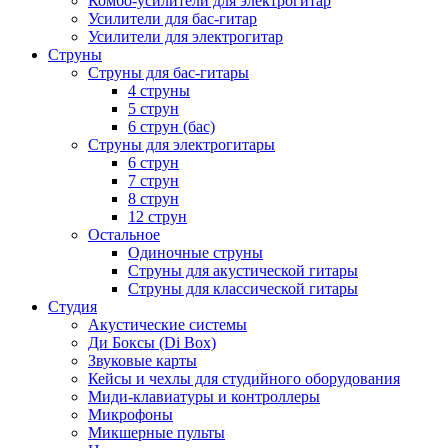
Комбо-усилители для электрогитар
Усилители для бас-гитар
Усилители для электрогитар
Струны
Струны для бас-гитары
4 струны
5 струн
6 струн (бас)
Струны для электрогитары
6 струн
7 струн
8 струн
12 струн
Остальное
Одиночные струны
Струны для акустической гитары
Струны для классической гитары
Студия
Акустические системы
Ди Боксы (Di Box)
Звуковые карты
Кейсы и чехлы для студийного оборудования
Миди-клавиатуры и контроллеры
Микрофоны
Микшерные пульты