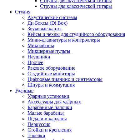
Струны для акустической гитары
Струны для классической гитары
Студия
Акустические системы
Ди Боксы (Di Box)
Звуковые карты
Кейсы и чехлы для студийного оборудования
Миди-клавиатуры и контроллеры
Микрофоны
Микшерные пульты
Наушники
Прочее
Рэковое оборудование
Студийные мониторы
Цифровые пианино и синтезаторы
Шнуры и коммутация
Ударные
Ударные установки
Аксессуары для ударных
Барабанные палочки
Малые барабаны
Педали и карданы
Перкуссия
Стойки и крепления
Тарелки