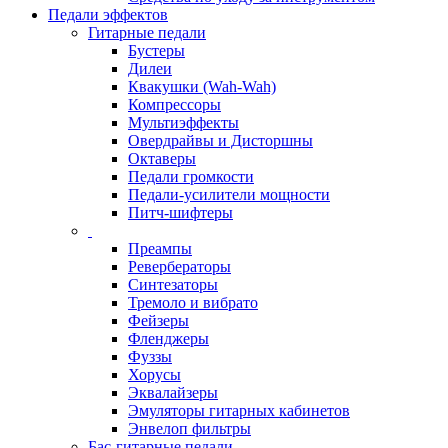
Педали эффектов
Гитарные педали
Бустеры
Дилеи
Квакушки (Wah-Wah)
Компрессоры
Мультиэффекты
Овердрайвы и Дисторшны
Октаверы
Педали громкости
Педали-усилители мощности
Питч-шифтеры
Преампы
Ревербераторы
Синтезаторы
Тремоло и вибрато
Фейзеры
Фленджеры
Фуззы
Хорусы
Эквалайзеры
Эмуляторы гитарных кабинетов
Энвелоп фильтры
Бас-гитарные педали